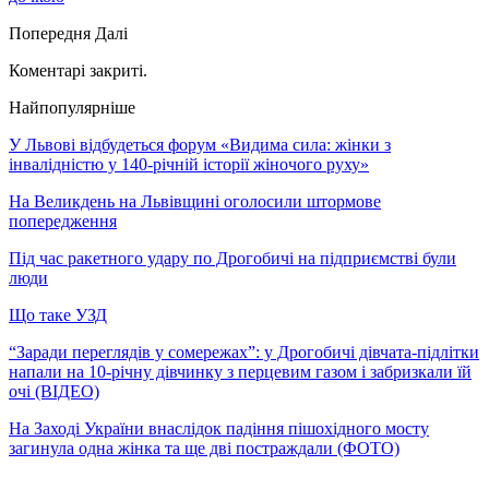
Попередня
Далі
Коментарі закриті.
Найпопулярніше
У Львові відбудеться форум «Видима сила: жінки з
інвалідністю у 140-річній історії жіночого руху»
На Великдень на Львівщині оголосили штормове
попередження
Під час ракетного удару по Дрогобичі на підприємстві були
люди
Що таке УЗД
“Заради переглядів у сомережах”: у Дрогобичі дівчата-підлітки
напали на 10-річну дівчинку з перцевим газом і забризкали їй
очі (ВІДЕО)
На Заході України внаслідок падіння пішохідного мосту
загинула одна жінка та ще дві постраждали (ФОТО)