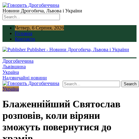
Новини Дрогобича, Львова і України
Четвер, 6 Серпня, 2026
Головна
Контакти
Publisher - Новини Дрогобича, Львова і України
Дрогобиччина
Львівщина
Україна
Надзвичайні новини
Україна
Блаженнійший Святослав
розповів, коли віряни
зможуть повернутися до
храмів