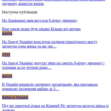
дружину, винесли вирок
Наступна публікація
На Львівщині змія вкусила 6-річну дівчинку
Вам також може буде цікаво
Більше від автора
життя
На Заході України внаслідок падіння пішохідного мосту
загинула одна жінка та ще дві…
ДТП
На Заході України депутат збив на смерть 9-річну дівчинку і
отримав за це чотири роки…
життя
В Україні викрили злочинну організацію, яка продавала
немовлят іноземцям майже за 3…
Війна в Україні
Під час ракетної атаки на Кривий Ріг загинула молода жінка із
дочкою