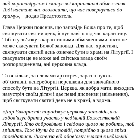
над коронавірусом і скасує всі карантинні обмеження.
Тоді настане час оголосити, що час повернутися до
храму»,
– додав Предстоятель.
Глава Церкви пояснив, що заповідь Божа про те, щоб
святкувати святий день, існує навіть під час карантину.
Тобто у зв’язку з карантинними обмеженнями ніхто не
може скасувати Божої заповіді. Для нас, християн,
святкувати святий день означає бути в храмі на Літургії. І
скасувати це не може ані світська влада своїм
розпорядженням, ані церковна влада.
Та оскільки, за словами архиєрея, зараз існують
об’єктивні, непереборні перешкоди для звичайного
способу бути на Літургії, Церква, як добра мати, виходить
назустріч своїм дітям і дає певні диспензи (звільнення),
щоб святкувати святий день не в храмі, а вдома.
«Дар Євхаристії породжує церковну заповідь, яка
зобов’язує брати участь у недільній Божественній
Літургії. Хто добровільно і свідомо цього не робить, той
грішить. Тож ідучи до сповіді, потрібно з цього гріха
сповідатися. Диспенза від обов’язку участі в недільній