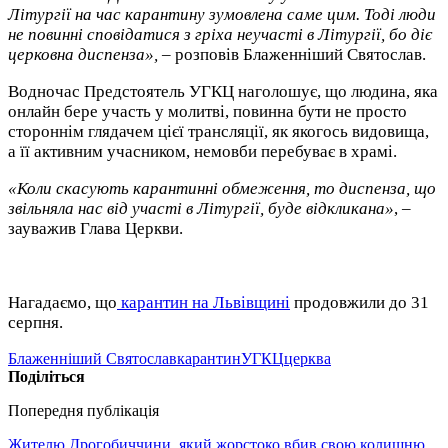
Літургії на час карантину зумовлена саме цим. Тоді люди
не повинні сповідатися з гріха неучасті в Літургії, бо діє
церковна диспенза»,
– розповів Блаженніший Святослав.
Водночас Предстоятель УГКЦ наголошує, що людина, яка
онлайн бере участь у молитві, повинна бути не просто
стороннім глядачем цієї трансляції, як якогось видовища,
а її активним учасником, немовби перебуває в храмі.
«Коли скасують карантинні обмеження, то диспенза, що
звільняла нас від участі в Літургії, буде відкликана»
, –
зауважив Глава Церкви.
Нагадаємо, що
карантин на Львівщині
продовжили до 31
серпня.
Блаженніший Святослав
карантин
УГКЦ
церква
Поділіться
Попередня публікація
Жителю Дрогобиччини, який жорстоко вбив свою колишню