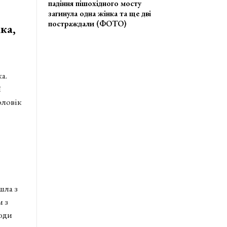
падіння пішохідного мосту
загинула одна жінка та ще дві
постраждали (ФОТО)
ка,
а.
ї
оловік
шла з
м з
сюди