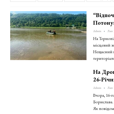
“Відпоч
Потону
Admin
Лип 
На Тернопі
місцевий ж
Нещасний в
територіал
На Дрог
26-Річ
Admin
Лип 
Вчора, 16-
Борислава.
Як повідом