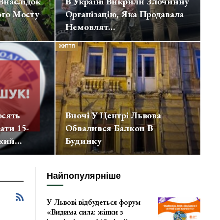
 Внаслідок
В Україні Викрили Злочинну
ого Мосту
Організацію, Яка Продавала
Немовлят…
ЖИТТЯ
осять
Вночі У Центрі Львова
ати 15-
Обвалився Балкон В
Який…
Будинку
Найпопулярніше
У Львові відбудеться форум
«Видима сила: жінки з