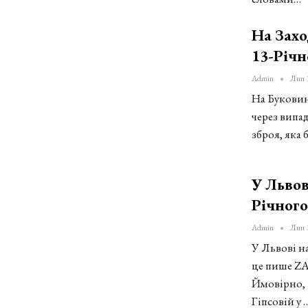
На Захо
13-Річн
Admin
Лип 
На Буковині
через випад
зброя, яка 
У Львов
Річног
Admin
Лип 
У Львові н
це пише ZAX
Ймовірно, 
Гіпсовій у 