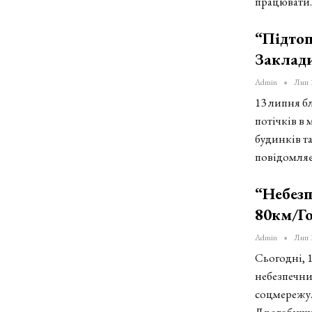
працювати
“Підтоп
Заклади
Admin
Лип 
13 липня бл
потічків в
будинків та
повідомля
“Небезп
80км/го
Admin
Лип 
Сьогодні, 
небезпечни
соцмережу.
Дрогобиччи