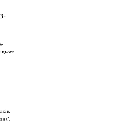
З-
4-
і цього
оків.
ина".