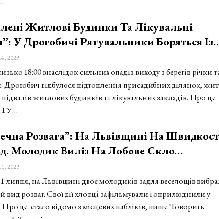
…
лені Житлові Будинки Та Лікувальні
”: У Дрогобичі Рятувальники Боряться Із
14, 2023
изько 18:00 внаслідок сильних опадів виходу з берегів річки т
 м. Дрогобич відбулося підтоплення присадибних ділянок, жи
 підвалів житлових будинків та лікувальних закладів. Про це
є ГУ…
ечна Розвага”: На Львівщині На Швидкост
д. Молодик Виліз На Лобове Скло…
11, 2023
11 липня, на Львівщині двоє молодиків задля веселощів вибр
й вид розваг. Свої дії хлопці зафільмували і оприлюднили у
 Про це стало відомо з місцевих пабліків, пише "Говорить
на". З кадрів…