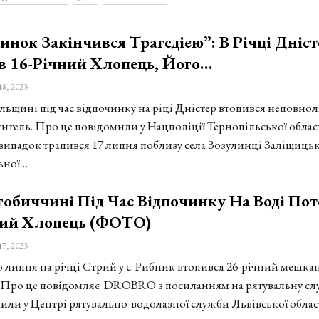
инок Закінчився Трагедією”: В Річці Дніст
в 16-Річний Хлопець, Його…
18, 2023
льщині під час відпочинку на ріці Дністер втопився неповнол
итель. Про це повідомили у Нацполіції Тернопільської област
ипадок трапився 17 липня поблизу села Зозулинці Заліщицьк
ьної…
обиччині Під Час Відпочинку На Воді По
ний Хлопець (ФОТО)
17, 2023
го липня на річці Стрий у с. Рибник втопився 26-річний мешка
 Про це повідомляє DROBRO з посиланням на рятувальну сл
или у Центрі рятувально-водолазної служби Львівської облас