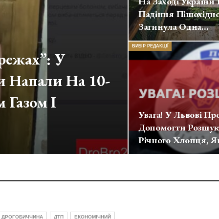
На Заході України
Падіння Пішохідн
Загинула Одна…
ВИБІР РЕДАКЦІЇ
режах”: У
и Напали На 10-
 Газом І
Увага! У Львові Пр
Допомогти Розшук
Річного Хлопця, 
ДРОГОБИЧЧИНА
ДТП
ЕКОНОМІЧНИЙ