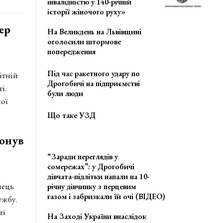
інвалідністю у 140-річній
історії жіночого руху»
ер
На Великдень на Львівщині
оголосили штормове
попередження
Під час ракетного удару по
ітній
Дрогобичі на підприємстві
і.
були люди
ої
Що таке УЗД
тонув
“Заради переглядів у
сомережах”: у Дрогобичі
дівчата-підлітки напали на 10-
нець
річну дівчинку з перцевим
газом і забризкали їй очі (ВІДЕО)
ужбу.
ті
На Заході України внаслідок