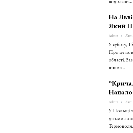
водолази…
На Льві
Який П
Admin
Лип 
У суботу, 1
Про це пов
області. За
пішов…
“Крича
Напало 
Admin
Лип 
У Польщі ж
дітьми з ав
Тернополя.