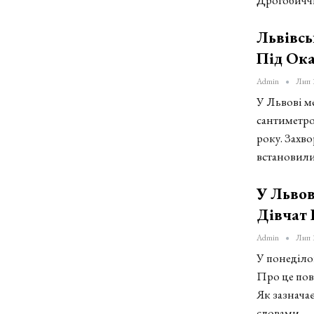
Львівсь
Під Ока
Admin
Лип 
У Львові ме
сантиметро
року. Захв
встановил
У Львов
Дівчат 
Admin
Лип 
У понеділок
Про це пов
Як зазнача
словами…