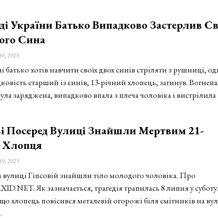
ді України Батько Випадково Застерлив С
ого Сина
10, 2023
 батько хотів навчити своїх двох синів стріляти з рушниці, о
ковість старший із синів, 13-річний хлопець, загинув. Вогнеп
була заряджена, випадково впала з плеча чоловіка і вистрілила
і Посеред Вулиці Знайшли Мертвим 21-
о Хлопця
10, 2023
а вулиці Гіпсовій знайшли тіло молодого чоловіка. Про
ID.NET. Як зазначається, трагедія трапилась 8 липня у суботу
що хлопець повісився металевій огорожі біля смітників на вул
…