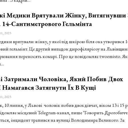
кі Медики Врятували Жінку, Витягнувши 
 14-Сантиметрового Гельмінта
11, 2023
дики врятували жінку, у якої під шкірою біля ока утворився 1
вий гельмінт. Це другий випадок дирофіляріозу на Львівщин
орювання переносять комарі. Про це повідомляє twoemisto. Як
и…
і Затримали Чоловіка, Який Побив Двох
І Намагався Затягнути Їх В Кущі
11, 2023
, 10 липня, у Львові чоловік побив двох дівчат, віком 13 і 15 р
ідомляє місцевий Telegram-канал, пише "Говорить Дрогобичч
ється, інцидент трапився на вулиці Володимира Великого. За