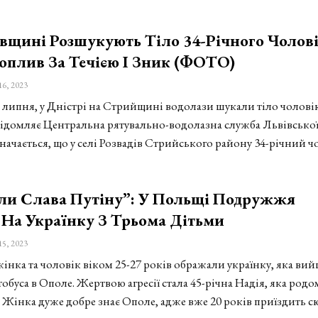
вщині Розшукують Тіло 34-Річного Чолові
оплив За Течією І Зник (ФОТО)
16, 2023
5 липня, у Дністрі на Стрийщині водолази шукали тіло чоловік
ідомляє Центральна рятувально-водолазна служба Львівсько
значається, що у селі Розвадів Стрийського району 34-річний ч
ли Слава Путіну”: У Польщі Подружжя
На Українку З Трьома Дітьми
15, 2023
інка та чоловік віком 25-27 років ображали українку, яка вий
тобуса в Ополе. Жертвою агресії стала 45-річна Надія, яка родо
 Жінка дуже добре знає Ополе, адже вже 20 років приїздить 