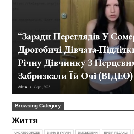
“Заради Переглядів У Соме
Дрогобичі Дівчата-Підлітк
Річну Дівчинку З Перцевим
Забризкали Їй Очі (ВІДЕО)
Admin
Сер 4, 2023
Browsing Category
Життя
UNCATEGORIZED
ВІЙНА В УКРАЇНІ
ВІЙСЬКОВИЙ
ВИБІР РЕДАКЦІЇ