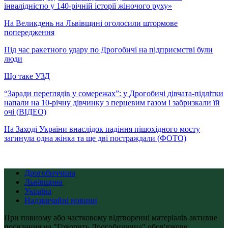
інвалідністю у 140-річній історії жіночого руху»
На Великдень на Львівщині оголосили штормове
попередження
Під час ракетного удару по Дрогобичі на підприємстві були
люди
Що таке УЗД
“Заради переглядів у сомережах”: у Дрогобичі дівчата-підлітки
напали на 10-річну дівчинку з перцевим газом і забризкали їй
очі (ВІДЕО)
На Заході України внаслідок падіння пішохідного мосту
загинула одна жінка та ще дві постраждали (ФОТО)
Дрогобиччина
Львівщина
Україна
Надзвичайні новини
При повному або частковому відтворенні матеріалів активне
посилання на "Говорить Дрогобиччина" обов'язкове.