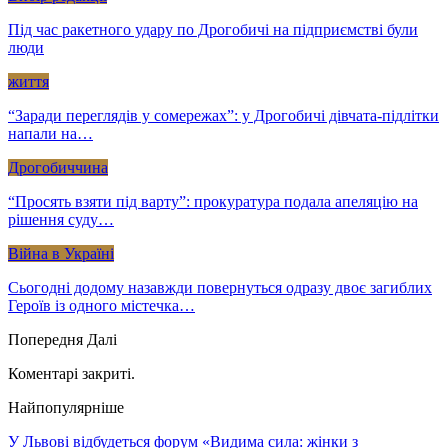
Під час ракетного удару по Дрогобичі на підприємстві були
люди
життя
“Заради переглядів у сомережах”: у Дрогобичі дівчата-підлітки
напали на…
Дрогобиччина
“Просять взяти під варту”: прокуратура подала апеляцію на
рішення суду…
Війна в Україні
Сьогодні додому назавжди повернуться одразу двоє загиблих
Героїв із одного містечка…
Попередня
Далі
Коментарі закриті.
Найпопулярніше
У Львові відбудеться форум «Видима сила: жінки з