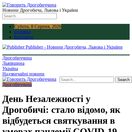
Новини Дрогобича, Львова і України
Субота, 8 Серпня, 2026
Головна
Контакти
Publisher - Новини Дрогобича, Львова і України
Дрогобиччина
Львівщина
Україна
Надзвичайні новини
Дрогобиччина
День Незалежності у
Дрогобичі: стало відомо, як
відбудеться святкування в
умовах пандемії COVID-19