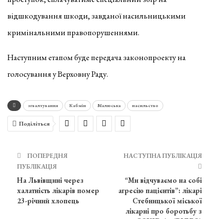
відшкодування шкоди, завданої насильницькими
кримінальними правопорушеннями.
Наступним етапом буде передача законопроекту на
голосування у Верховну Раду.
згвалтування
Кабмін
Малюська
насильство
Поділіться
ПОПЕРЕДНЯ
НАСТУПНА ПУБЛІКАЦІЯ
ПУБЛІКАЦІЯ
На Львівщині через
“Ми відчуваємо на собі
халатність лікарів помер
агресію пацієнтів”: лікарі
23-річний хлопець
Стебницької міської
лікарні про боротьбу з