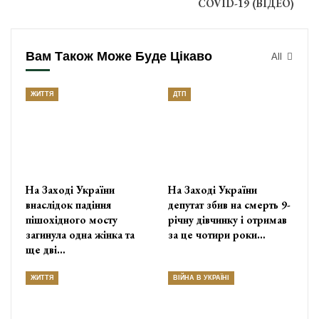
COVID-19 (ВІДЕО)
Вам Також Може Буде Цікаво
All
ЖИТТЯ
ДТП
На Заході України
На Заході України
внаслідок падіння
депутат збив на смерть 9-
пішохідного мосту
річну дівчинку і отримав
загинула одна жінка та
за це чотири роки…
ще дві…
ЖИТТЯ
ВІЙНА В УКРАЇНІ