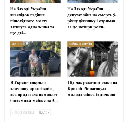
На Заході України
На Заході України
внаслідок падіння
депутат збив на смерть 9-
пішохідного мосту
річну дівчинку і отримав
загинула одна жінка та
за це чотири роки…
ще дві…
ЖИТТЯ
ВІЙНА В УКРАЇНІ
В Україні викрили
Під час ракетної атаки на
злочинну організацію,
Кривий Ріг загинула
яка продавала немовлят
молода жінка із дочкою
іноземцям майже за 3…
ПОПЕРЕДНЯ
ДАЛІ