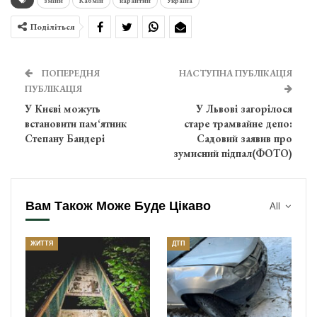
зміни
Кабмін
карантин
Україна
Поділіться
ПОПЕРЕДНЯ
НАСТУПНА ПУБЛІКАЦІЯ
ПУБЛІКАЦІЯ
У Києві можуть
У Львові загорілося
встановити пам‘ятник
старе трамвайне депо:
Степану Бандері
Садовий заявив про
зумисний підпал(ФОТО)
Вам Також Може Буде Цікаво
All
ЖИТТЯ
ДТП