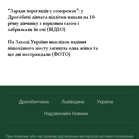
“Заради переглядів у сомережах”: у
Дрогобичі дівчата-підлітки напали на 10-
річну дівчинку з перцевим газом і
забризкали їй очі (ВІДЕО)
На Заході України внаслідок падіння
пішохідного мосту загинула одна жінка та
ще дві постраждали (ФОТО)
Дрогобиччина
Львівщина
Україна
Надзвичайні Новини
При повному або частковому відтворенні матеріалів активне посилання