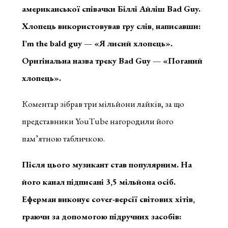
американської співачки Біллі Айліш Bad Guy.
Хлопець використовував гру слів, написавши:
I’m the bald guy — «Я лисий хлопець».
Оригінальна назва треку Bad Guy — «Поганий
хлопець».
Коментар зібрав три мільйони лайків, за що
представники YouTube нагородили його
пам’ятною табличкою.
Після цього музикант став популярним. На
його канал підписані 3,5 мільйона осіб.
Еферман виконує cover-версії світових хітів,
граючи за допомогою підручних засобів: