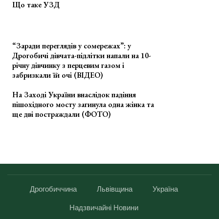
Що таке УЗД
“Заради переглядів у сомережах”: у
Дрогобичі дівчата-підлітки напали на 10-
річну дівчинку з перцевим газом і
забризкали їй очі (ВІДЕО)
На Заході України внаслідок падіння
пішохідного мосту загинула одна жінка та
ще дві постраждали (ФОТО)
Дрогобиччина
Львівщина
Україна
Надзвичайні Новини