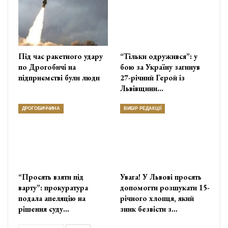
Під час ракетного удару
“Тільки одружився”: у
по Дрогобичі на
бою за Україну загинув
підприємстві були люди
27-річний Герой із
Львівщини…
ДРОГОБИЧЧИНА
ВИБІР РЕДАКЦІЇ
“Просять взяти під
Увага! У Львові просять
варту”: прокуратура
допомогти розшукати 15-
подала апеляцію на
річного хлопця, який
рішення суду…
зник безвісти з…