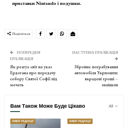
приставки Nintendo і подушки.
Поділіться
ПОПЕРЕДНЯ
НАСТУПНА ПУБЛІКАЦІЯ
ПУБЛІКАЦІЯ
Як реагує світ на указ
Збройне пограбування
Ердогана про передачу
автомобіля Укрпошти:
собору Святої Софії під
вкрадені гроші –
мечеть
знайшли
Вам Також Може Буде Цікаво
All
ВИБІР РЕДАКЦІЇ
ВИБІР РЕДАКЦІЇ