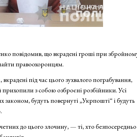
нко повідомив, що вкрадені гроші при збройном
найти правоохоронцям.
 вкрадені під час цього зухвалого пограбування,
 прихопили з собою озброєні розбійники. Усі
х законом, будуть повернуті „Укрпошті“ і будуть
.
четних до цього злочину, — ті, хто безпосередньо
бандитів.