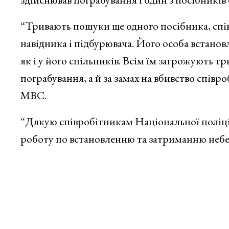
“Тривають пошуки ще одного посібника, сп
навідника і підбурювача. Його особа встановл
як і у його спільників. Всім їм загрожують т
пограбування, а й за замах на вбивство спів
МВС.
“Дякую співробітникам Національної поліції
роботу по встановленню та затриманню небез