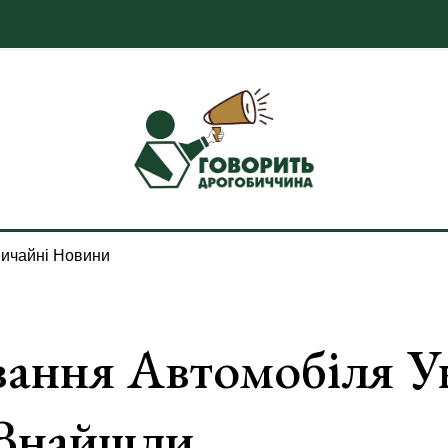
ичайні Новини
вання Автомобіля У
 Знайшли