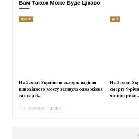
Вам Також Може Буде Цікаво
ЖИТТЯ
ДТП
На Заході України внаслідок падіння
На Заході Укр
пішохідного мосту загинула одна жінка
смерть 9-річн
та ще дві…
чотири роки
ПОПЕРЕДНЯ
ДАЛІ
К