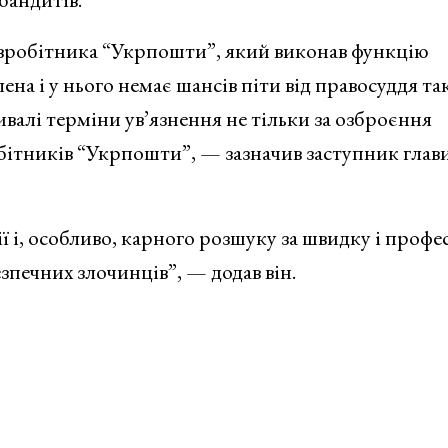
івробітника “Укрпошти”, який виконав функцію
ена і у нього немає шансів піти від правосуддя та
ривалі терміни ув’язнення не тільки за озброєння
робітників “Укрпошти”, — зазначив заступник глав
 і, особливо, карного розшуку за швидку і профе
печних злочинців”, — додав він.