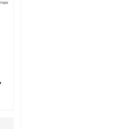
тора
т