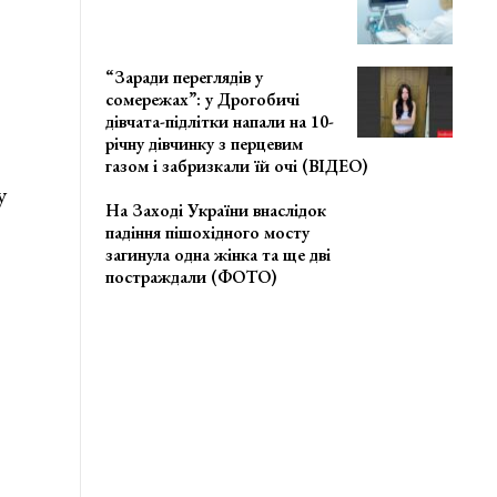
“Заради переглядів у
сомережах”: у Дрогобичі
дівчата-підлітки напали на 10-
річну дівчинку з перцевим
газом і забризкали їй очі (ВІДЕО)
у
На Заході України внаслідок
падіння пішохідного мосту
загинула одна жінка та ще дві
постраждали (ФОТО)