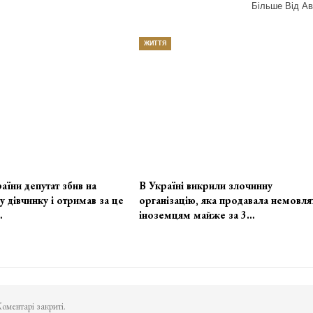
Більше Від Ав
ЖИТТЯ
аїни депутат збив на
В Україні викрили злочинну
у дівчинку і отримав за це
організацію, яка продавала немовля
…
іноземцям майже за 3…
оментарі закриті.