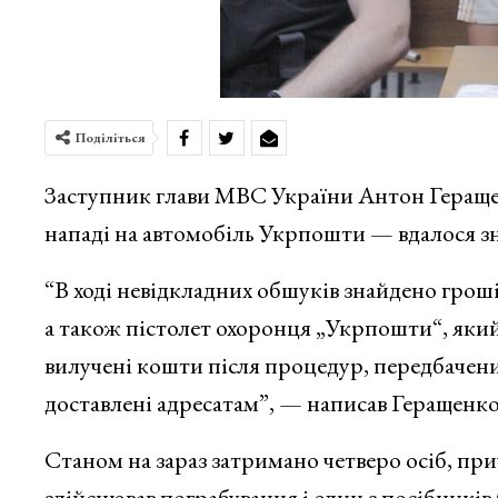
Поділіться
Заступник глави МВС України Антон Гераще
нападі на автомобіль Укрпошти — вдалося з
“В ході невідкладних обшуків знайдено гроші,
а також пістолет охоронця „Укрпошти“, який
вилучені кошти після процедур, передбачени
доставлені адресатам”, — написав Геращенко
Станом на зараз затримано четверо осіб, при
здійснював пограбування і один з посібників 