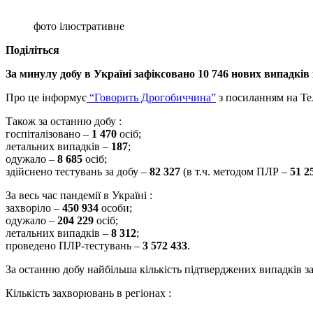
фото ілюстративне
Поділіться
За минулу добу в Україні зафіксовано 10 746 нових випадків 
Про це інформує
“Говорить Дрогобиччина”
з посиланням на Те
Також за останню добу
:
госпіталізовано –
1 470
осіб;
летальних випадків –
187
;
одужало –
8 685
осіб;
здійснено тестувань за добу –
82 327
(в т.ч. методом ПЛР –
51 2
За весь час пандемії в Україні
:
захворіло –
450 934
особи;
одужало –
204 229
осіб;
летальних випадків –
8 312
;
проведено ПЛР-тестувань –
3 572 433
.
За останню добу найбільша кількість підтверджених випадків зар
Кількість захворювань в регіонах
: