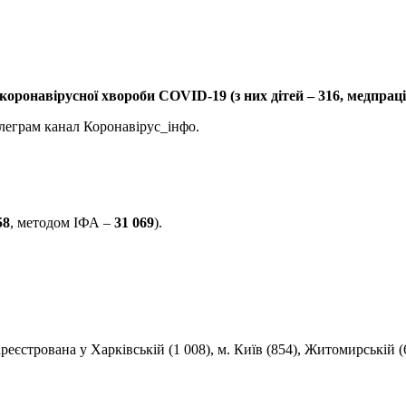
коронавірусної хвороби COVID-19 (з них дітей – 316, медпраці
леграм канал Коронавірус_інфо.
58
, методом ІФА –
31 069
).
еєстрована у Харківській (1 008), м. Київ (854), Житомирській (6