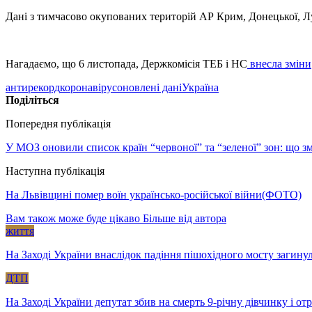
Дані з тимчасово окупованих територій АР Крим, Донецької, Луг
Нагадаємо, що 6 листопада, Держкомісія ТЕБ і НС
внесла зміни
антирекорд
коронавірус
оновлені дані
Україна
Поділіться
Попередня публікація
У МОЗ оновили список країн “червоної” та “зеленої” зон: що з
Наступна публікація
На Львівщині помер воїн українсько-російської війни(ФОТО)
Вам також може буде цікаво
Більше від автора
життя
На Заході України внаслідок падіння пішохідного мосту загину
ДТП
На Заході України депутат збив на смерть 9-річну дівчинку і о