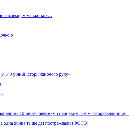
лят іноземцям майже за 3…
 дочкою
у 140-річній історії жіночого руху»
я
ди
напали на 10-річну дівчинку з перцевим газом і забризкали їй оч
ла одна жінка та ще дві постраждали (ФОТО)