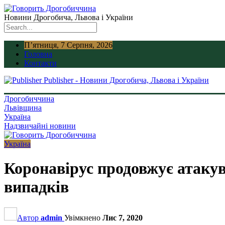
Новини Дрогобича, Львова і України
П’ятниця, 7 Серпня, 2026
Головна
Контакти
Publisher - Новини Дрогобича, Львова і України
Дрогобиччина
Львівщина
Україна
Надзвичайні новини
Україна
Коронавірус продовжує атакув
випадків
Автор
admin
Увімкнено
Лис 7, 2020