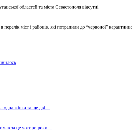
анської областей та міста Севастополя відсутні.
в перелік міст і районів, які потрапили до “червоної” карантинно
мінилось
ла одна жінка та ще дві…
тримав за це чотири роки…