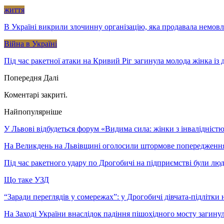
життя
В Україні викрили злочинну організацію, яка продавала немов
Війна в Україні
Під час ракетної атаки на Кривий Ріг загинула молода жінка із
Попередня
Далі
Коментарі закриті.
Найпопулярніше
У Львові відбудеться форум «Видима сила: жінки з інвалідністю 
На Великдень на Львівщині оголосили штормове попередженн
Під час ракетного удару по Дрогобичі на підприємстві були лю
Що таке УЗД
“Заради переглядів у сомережах”: у Дрогобичі дівчата-підлітки 
На Заході України внаслідок падіння пішохідного мосту загину