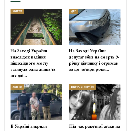
ЖИТТЯ
ДТП
На Заході України
На Заході України
внаслідок падіння
депутат збив на смерть 9-
пішохідного мосту
річну дівчинку і отримав
загинула одна жінка та
за це чотири роки…
ще дві…
ЖИТТЯ
ВІЙНА В УКРАЇНІ
В Україні викрили
Під час ракетної атаки на