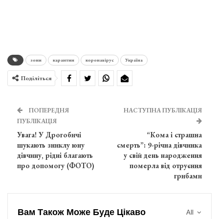
зони
карантин
коронавірус
Україна
Поділіться
ПОПЕРЕДНЯ
НАСТУПНА ПУБЛІКАЦІЯ
ПУБЛІКАЦІЯ
Увага! У Дрогобичі
“Кома і страшна
шукають зниклу юну
смерть”: 9-річна дівчинка
дівчину, рідні благають
у свій день народження
про допомогу (ФОТО)
померла від отруєння
грибами
Вам Також Може Буде Цікаво
All