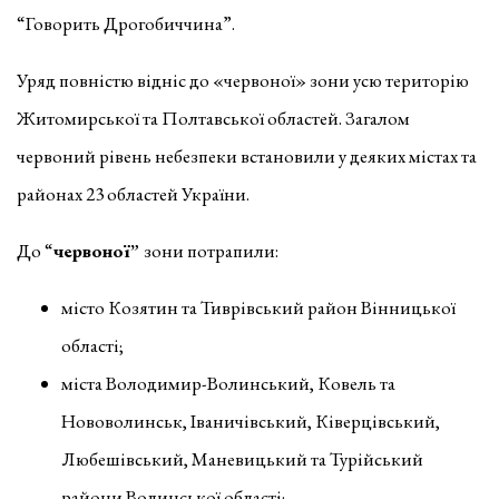
“Говорить Дрогобиччина”.
Уряд повністю відніс до «червоної» зони усю територію
Житомирської та Полтавської областей. Загалом
червоний рівень небезпеки встановили у деяких містах та
районах 23 областей України.
До “
червоної”
зони потрапили:
місто Козятин та Тиврівський район Вінницької
області;
міста Володимир-Волинський, Ковель та
Нововолинськ, Іваничівський, Ківерцівський,
Любешівський, Маневицький та Турійський
райони Волинської області;