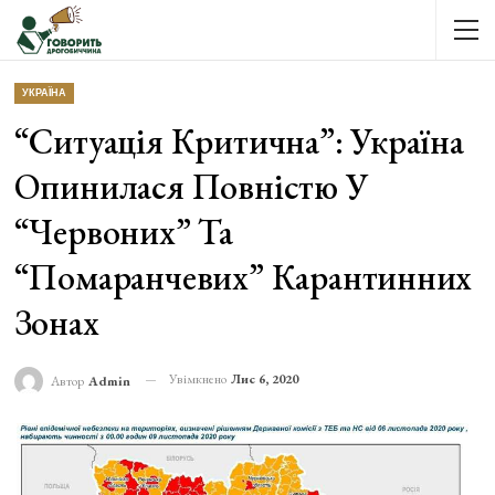
УКРАЇНА
“Ситуація Критична”: Україна
Опинилася Повністю У
“червоних” Та
“помаранчевих” Карантинних
Зонах
Увімкнено
Лис 6, 2020
Автор
Admin