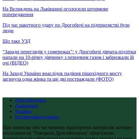
На Великдень на Львівщині оголосили штормове
попередження
Під час ракетного удару по Дрогобичі на підприємстві були
люди
Що таке УЗД
“Заради переглядів у сомережах”: у Дрогобичі дівчата-підлітки
напали на 10-річну дівчинку з перцевим газом і забризкали їй
очі (ВІДЕО)
На Заході України внаслідок падіння пішохідного мосту
загинула одна жінка та ще дві постраждали (ФОТО)
Дрогобиччина
Львівщина
Україна
Надзвичайні новини
При повному або частковому відтворенні матеріалів активне
посилання на "Говорить Дрогобиччина" обов'язкове.
Адміністрація сайту може не поділяти думку автора і не несе