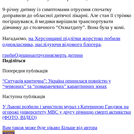
9-річну дитину із симптомами отруєння спочатку
доправили до обласної дитячої лікарні. Але стан її стрімко
погіршувався, й медики вирішили транспортувати
дівчинку до столичного “Охматдиту”. Вона була у комі.
Нагадаємо,
на Херсонщині підлітки жорстоко побили
однокласника, наслідуючи відомого блогера
.
гриби
Одещина
отруєння
смерть дитини
Поділіться
Попередня публікація
“Ситуація критична”: Україна опинилася повністю у
“червоних” та “помаранчевих” карантинних зонах
Наступна публікація
У Львові розбили і зачистили мурал з Катериною Гандзюк на
огорожі університету МВС у другу річницю смерті активістки
(ФОТО, ВІДЕО)
Вам також може буде цікаво
Більше від автора
життя