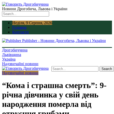
Новини Дрогобича, Львова і України
Неділя, 9 Серпня, 2026
Головна
Контакти
Publisher - Новини Дрогобича, Львова і України
Дрогобиччина
Львівщина
Україна
Надзвичайні новини
Надзвичайні новини
“Кома і страшна смерть”: 9-
річна дівчинка у свій день
народження померла від
отруєння грибами