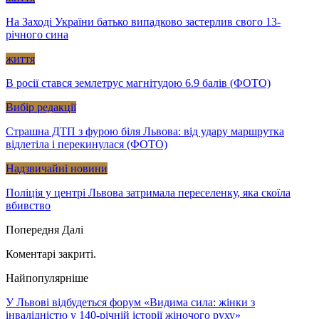
На Заході України батько випадково застерлив свого 13-
річного сина
життя
В росії стався землетрус магнітудою 6.9 балів (ФОТО)
Вибір редакції
Страшна ДТП з фурою біля Львова: від удару маршрутка
відлетіла і перекинулася (ФОТО)
Надзвичайні новини
Поліція у центрі Львова затримала переселенку, яка скоїла
вбивство
Попередня
Далі
Коментарі закриті.
Найпопулярніше
У Львові відбудеться форум «Видима сила: жінки з
інвалідністю у 140-річній історії жіночого руху»