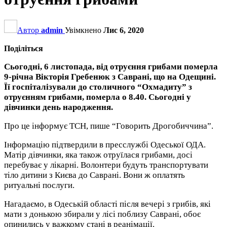
Автор
admin
Увімкнено
Лис 6, 2020
Поділіться
Сьогодні, 6 листопада, від отруєння грибами померла
9-річна Вікторія Гребенюк з Саврані, що на Одещині.
Її госпіталізували до столичного “Охмадиту” з
отруєнням грибами, померла о 8.40. Сьогодні у
дівчинки день народження.
Про це інформує ТСН, пише “Говорить Дрогобиччина”.
Інформацію підтвердили в пресслужбі Одеської ОДА.
Матір дівчинки, яка також отруїлася грибами, досі
перебуває у лікарні. Волонтери будуть транспортувати
тіло дитини з Києва до Саврані. Вони ж оплатять
ритуальні послуги.
Нагадаємо, в Одеській області після вечері з грибів, які
мати з донькою збирали у лісі поблизу Саврані, обоє
опинились у важкому стані в реанімації.