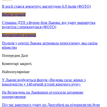
В росії стався землетрус магнітудою 6.9 балів (ФОТО)
Вибір редакції
Страшна ДТП з фурою біля Львова: від удару маршрутка
відлетіла і перекинулася (ФОТО)
Надзвичайні новини
Поліція у центрі Львова затримала переселенку, яка скоїла
вбивство
Попередня
Далі
Коментарі закриті.
Найпопулярніше
У Львові відбудеться форум «Видима сила: жінки з
інвалідністю у 140-річній історії жіночого руху»
На Великдень на Львівщині оголосили штормове
попередження
Під час ракетного удару по Дрогобичі на підприємстві були