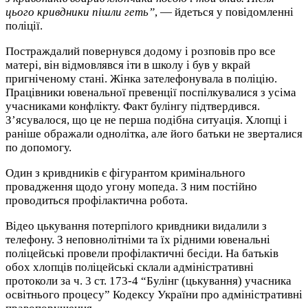
цього кривдники пішли геть”
, — йдеться у повідомленні
поліції.
Постраждалий повернувся додому і розповів про все
матері, він відмовлявся іти в школу і був у вкрай
пригніченому стані. Жінка зателефонувала в поліцію.
Працівники ювенальної превенції поспілкувалися з усіма
учасниками конфлікту. Факт булінгу підтвердився.
З’ясувалося, що це не перша подібна ситуація. Хлопці і
раніше ображали однолітка, але його батьки не зверталися
по допомогу.
Один з кривдників є фігурантом кримінального
провадження щодо угону мопеда. З ним постійно
проводиться профілактична робота.
Відео цькування потерпілого кривдники видалили з
телефону. З неповнолітніми та їх рідними ювенальні
поліцейські провели профілактичні бесіди. На батьків
обох хлопців поліцейські склали адміністративні
протоколи за ч. 3 ст. 173-4 “Булінг (цькування) учасника
освітнього процесу” Кодексу України про адміністративні