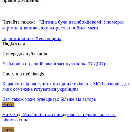
правопорушення.
Читайте також:
“Дитина була в глибокій комі”: померла
4-річна дівчинка, яку жорстоко побила мати
підлітки
побиття
Херсонщина
Поділіться
Попередня публікація
У Львові в страшній аварії загинула жінка(ВІДЕО)
Наступна публікація
Карантин від наступних вихідних: очільник МОЗ розповів, до
яких обмежень готуватися українцям
Вам також може буде цікаво
Більше від автора
життя
На Заході України батько випадково застерлив свого 13-
річного сина
життя