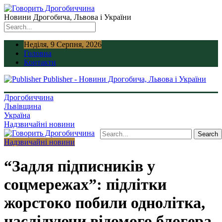
Новини Дрогобича, Львова і України
Неділя, 9 Серпня, 2026
Головна
Контакти
Publisher - Новини Дрогобича, Львова і України
Дрогобиччина
Львівщина
Україна
Надзвичайні новини
Надзвичайні новини
“Задля підписників у
соцмережах”: підлітки
жорстоко побили однолітка,
наслідуючи відомого блогера