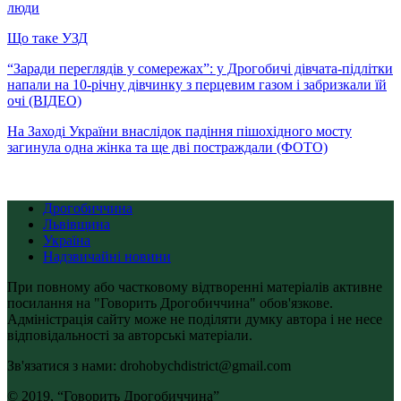
люди
Що таке УЗД
“Заради переглядів у сомережах”: у Дрогобичі дівчата-підлітки
напали на 10-річну дівчинку з перцевим газом і забризкали їй
очі (ВІДЕО)
На Заході України внаслідок падіння пішохідного мосту
загинула одна жінка та ще дві постраждали (ФОТО)
Дрогобиччина
Львівщина
Україна
Надзвичайні новини
При повному або частковому відтворенні матеріалів активне
посилання на "Говорить Дрогобиччина" обов'язкове.
Адміністрація сайту може не поділяти думку автора і не несе
відповідальності за авторські матеріали.
Зв'язатися з нами: drohobychdistrict@gmail.com
© 2019, “Говорить Дрогобиччина”