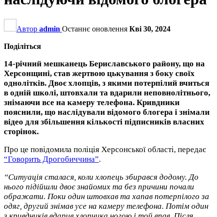
Автор
admin
Останнє оновлення
Кві 30, 2024
Поділіться
14-річний мешканець Бериславського району, що на
Херсонщині, став жертвою цькування з боку своїх
однолітків. Двоє хлопців, з якими потерпілий вчиться
в одній школі, штовхали та вдарили неповнолітнього,
знімаючи все на камеру телефона. Кривдники
пояснили, що наслідували відомого блогера і знімали
відео для збільшення кількості підписників власних
сторінок.
Про це повідомила поліція Херсонської області, передає
“Говорить Дрогобиччина”
.
“Ситуація сталася, коли хлопець збирався додому. До
нього підійшли двоє знайомих та без причини почали
ображати. Поки один штовхав та хапав потерпілого за
одяг, другий знімав усе на камеру телефона. Потім один
з кривдників вдарив хлопчика ногою і той впав. Після