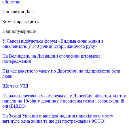
вбивство
Попередня
Далі
Коментарі закриті.
Найпопулярніше
У Львові відбудеться форум «Видима сила: жінки з
інвалідністю у 140-річній історії жіночого руху»
На Великдень на Львівщині оголосили штормове
попередження
Під час ракетного удару по Дрогобичі на підприємстві були
люди
Що таке УЗД
“Заради переглядів у сомережах”: у Дрогобичі дівчата-підлітки
напали на 10-річну дівчинку з перцевим газом і забризкали їй
очі (ВІДЕО)
На Заході України внаслідок падіння пішохідного мосту
загинула одна жінка та ще дві постраждали (ФОТО)