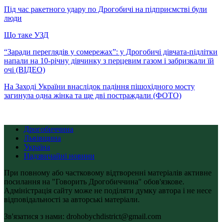
Під час ракетного удару по Дрогобичі на підприємстві були
люди
Що таке УЗД
“Заради переглядів у сомережах”: у Дрогобичі дівчата-підлітки
напали на 10-річну дівчинку з перцевим газом і забризкали їй
очі (ВІДЕО)
На Заході України внаслідок падіння пішохідного мосту
загинула одна жінка та ще дві постраждали (ФОТО)
Дрогобиччина
Львівщина
Україна
Надзвичайні новини
При повному або частковому відтворенні матеріалів активне
посилання на "Говорить Дрогобиччина" обов'язкове.
Адміністрація сайту може не поділяти думку автора і не несе
відповідальності за авторські матеріали.
Зв'язатися з нами: drohobychdistrict@gmail.com