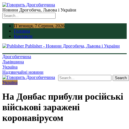
Новини Дрогобича, Львова і України
П’ятниця, 7 Серпня, 2026
Головна
Контакти
Publisher - Новини Дрогобича, Львова і України
Дрогобиччина
Львівщина
Україна
Надзвичайні новини
Україна
На Донбас прибули російські
військові заражені
коронавірусом