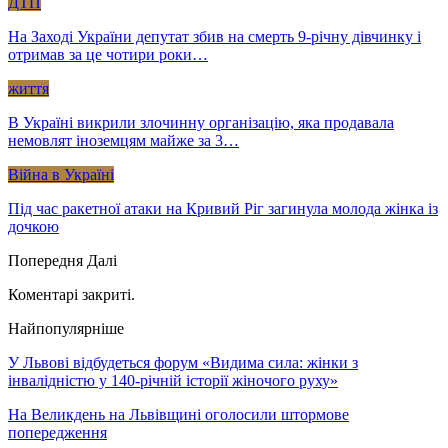
ДТП
На Заході України депутат збив на смерть 9-річну дівчинку і
отримав за це чотири роки…
життя
В Україні викрили злочинну організацію, яка продавала
немовлят іноземцям майже за 3…
Війна в Україні
Під час ракетної атаки на Кривий Ріг загинула молода жінка із
дочкою
Попередня
Далі
Коментарі закриті.
Найпопулярніше
У Львові відбудеться форум «Видима сила: жінки з
інвалідністю у 140-річній історії жіночого руху»
На Великдень на Львівщині оголосили штормове
попередження