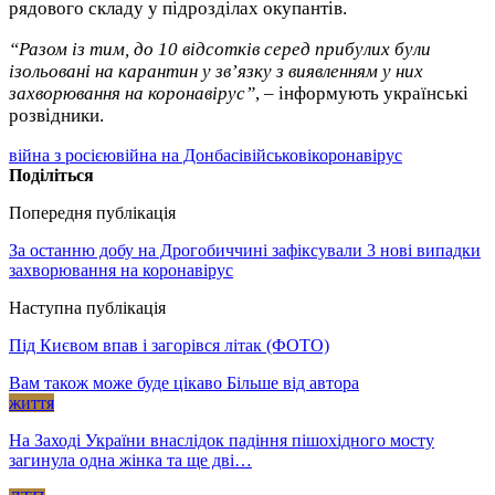
рядового складу у підрозділах окупантів.
“Разом із тим, до 10 відсотків серед прибулих були
ізольовані на карантин у зв’язку з виявленням у них
захворювання на коронавірус”
, – інформують українські
розвідники.
війна з росією
війна на Донбасі
військові
коронавірус
Поділіться
Попередня публікація
За останню добу на Дрогобиччині зафіксували 3 нові випадки
захворювання на коронавірус
Наступна публікація
Під Києвом впав і загорівся літак (ФОТО)
Вам також може буде цікаво
Більше від автора
життя
На Заході України внаслідок падіння пішохідного мосту
загинула одна жінка та ще дві…