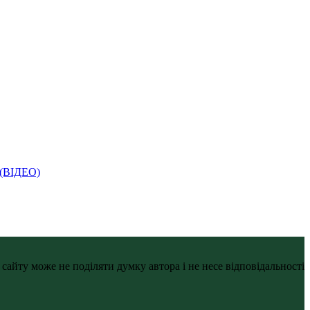
і (ВІДЕО)
айту може не поділяти думку автора і не несе відповідальності