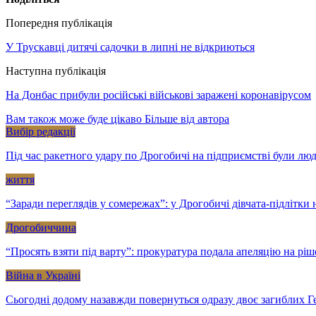
Попередня публікація
У Трускавці дитячі садочки в липні не відкриються
Наступна публікація
На Донбас прибули російські військові заражені коронавірусом
Вам також може буде цікаво
Більше від автора
Вибір редакції
Під час ракетного удару по Дрогобичі на підприємстві були лю
життя
“Заради переглядів у сомережах”: у Дрогобичі дівчата-підлітк
Дрогобиччина
“Просять взяти під варту”: прокуратура подала апеляцію на рі
Війна в Україні
Сьогодні додому назавжди повернуться одразу двоє загиблих Ге