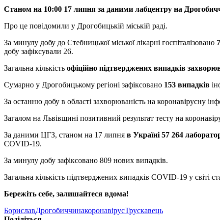
Станом на 10:00 17 липня за даними лабцентру на Дрогобичч
Про це повідомили у Дрогобицькій міській раді.
За минулу добу до Стебницької міської лікарні госпіталізовано
добу зафіксували 26.
Загальна кількість
офіційно підтверджених випадків захворюв
Сумарно у Дрогобицькому регіоні зафіксовано
153 випадків
ін
За останню добу в області захворюваність на коронавірусну інф
Загалом на Львівщині позитивний результат тесту на коронавіру
За даними ЦГЗ, станом на 17 липня
в Україні 57 264 лабора
COVID-19.
За минулу добу зафіксовано 809 нових випадків.
Загальна кількість підтверджених випадків COVID-19 у світі с
Бережіть себе, залишайтеся вдома!
Борислав
Дрогобиччина
коронавірус
Трускавець
Поділіться