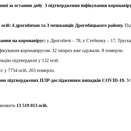
ині за останню добу 3 підтвердження інфікування коронавіру
7 осіб: 4 дрогобичан та 3 мешканців Дрогобицького району.
Пі
ання на коронавірус:
у Дрогобичі – 78, у Стебнику – 17, Труска
фікування коронавірусом. 32 хворих вже одужали. 8 померли.
екцію підтвердили у 132 осіб.
с у 7754 осіб. 203 померло.
торно підтверджених ПЛР-дослідженням випадків COVID-19.
Ус
тановить
13 519 013 осіб.