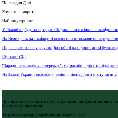
Попередня
Далі
Коментарі закриті.
Найпопулярніше
У Львові відбудеться форум «Видима сила: жінки з інвалідністю 
На Великдень на Львівщині оголосили штормове попередженн
Під час ракетного удару по Дрогобичі на підприємстві були лю
Що таке УЗД
“Заради переглядів у сомережах”: у Дрогобичі дівчата-підлітки 
На Заході України внаслідок падіння пішохідного мосту загину
При повному або частковому відтворенні матеріалів активне по
за авторські матеріали.
Зв'язатися з нами: drohobychdistrict@gmail.com