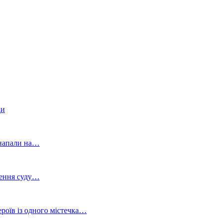
ди
и напали на…
шення суду…
роїв із одного містечка…