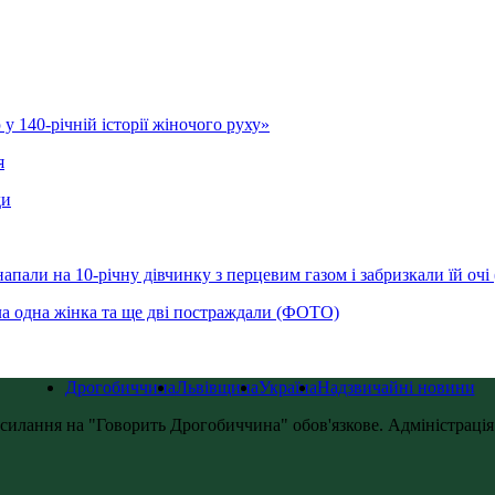
у 140-річній історії жіночого руху»
я
ди
напали на 10-річну дівчинку з перцевим газом і забризкали їй оч
ла одна жінка та ще дві постраждали (ФОТО)
Дрогобиччина
Львівщина
Україна
Надзвичайні новини
силання на "Говорить Дрогобиччина" обов'язкове. Адміністрація с