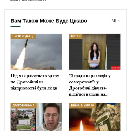
Вам Також Може Буде Цікаво
All
ВИБІР РЕДАКЦІЇ
ЖИТТЯ
Під час ракетного удару
“Заради переглядів у
по Дрогобичі на
сомережах”: у
підприємстві були люди
Дрогобичі дівчата-
підлітки напали на…
ДРОГОБИЧЧИНА
ВІЙНА В УКРАЇНІ