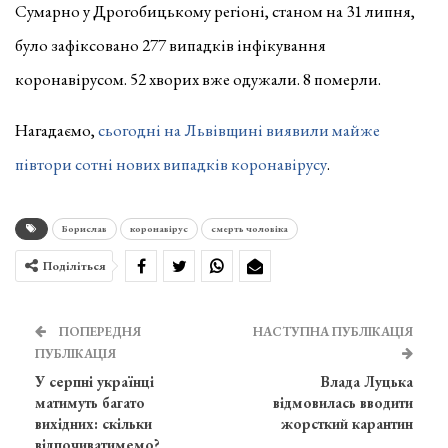
Сумарно у Дрогобицькому регіоні, станом на 31 липня,
було зафіксовано 277 випадків інфікування
коронавірусом. 52 хворих вже одужали. 8 померли.
Нагадаємо,
сьогодні на Львівщині виявили майже
півтори сотні нових випадків коронавірусу
.
Борислав
коронавірус
смерть чоловіка
Поділіться
ПОПЕРЕДНЯ
НАСТУПНА ПУБЛІКАЦІЯ
ПУБЛІКАЦІЯ
У серпні українці
Влада Луцька
матимуть багато
відмовилась вводити
вихідних: скільки
жорсткий карантин
відпочиватимемо?