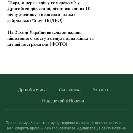
“Заради переглядів у сомережах”: у
Дрогобичі дівчата-підлітки напали на 10-
річну дівчинку з перцевим газом і
забризкали їй очі (ВІДЕО)
На Заході України внаслідок падіння
пішохідного мосту загинула одна жінка та
ще дві постраждали (ФОТО)
Дрогобиччина
Львівщина
Україна
Надзвичайні Новини
При повному або частковому відтворенні матеріалів активне посилання
на "Говорить Дрогобиччина" обов'язкове. Адміністрація сайту може не