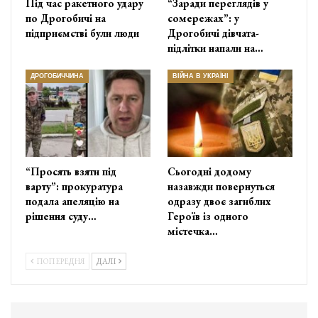
Під час ракетного удару
“Заради переглядів у
по Дрогобичі на
сомережах”: у
підприємстві були люди
Дрогобичі дівчата-
підлітки напали на…
ДРОГОБИЧЧИНА
ВІЙНА В УКРАЇНІ
“Просять взяти під
Сьогодні додому
варту”: прокуратура
назавжди повернуться
подала апеляцію на
одразу двоє загиблих
рішення суду…
Героїв із одного
містечка…
ПОПЕРЕДНЯ
ДАЛІ