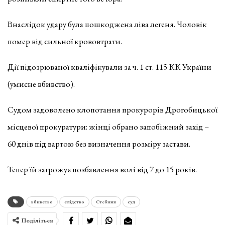
Внаслідок удару була пошкоджена ліва легеня. Чоловік
помер від сильної крововтрати.
Дії підозрюваної кваліфікували за ч. 1 ст. 115 КК України
(умисне вбивство).
Судом задоволено клопотання прокурорів Дрогобицької
місцевої прокуратури: жінці обрано запобіжний захід –
60 днів під вартою без визначення розміру застави.
Тепер їй загрожує позбавлення волі від 7 до 15 років.
вбивство
слідство
Стебник
суд
Поділіться