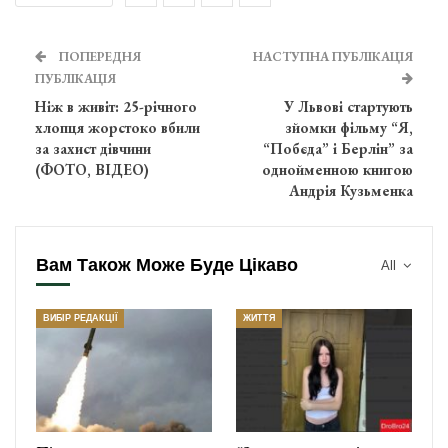
ПОПЕРЕДНЯ
НАСТУПНА ПУБЛІКАЦІЯ
ПУБЛІКАЦІЯ
Ніж в живіт: 25-річного
У Львові стартують
хлопця жорстоко вбили
зйомки фільму “Я,
за захист дівчини
“Побєда” і Берлін” за
(ФОТО, ВІДЕО)
однойменною книгою
Андрія Кузьменка
Вам Також Може Буде Цікаво
All
ВИБІР РЕДАКЦІЇ
ЖИТТЯ