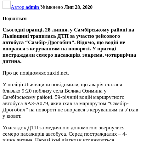
Автор
admin
Увімкнено
Лип 28, 2020
Поділіться
Сьогодні вранці, 28 липня, у Самбірському районі на
Львівщині трапилась ДТП за участю рейсового
автобуса “Самбір-Дрогобич”. Відомо, що водій не
впорався з керуванням на повороті. У пригоді
постраждали семеро пасажирів, зокрема, чотирирічна
дитина.
Про це повідомляє zaxid.net.
У поліції Львівщини повідомили, що аварія сталася
близько 9:20 поблизу села Велика Озимина у
Самбірському районі. 59-річний водій маршрутного
автобуса БАЗ-А079, який їхав за маршрутом “Самбір-
Дрогобич” на повороті не впорався з керуванням та з’їхав
у кювет.
Унаслідок ДТП за медичною допомогою звернулися
семеро пасажирів автобуса. Серед постраждалих – 4-
річна дитина. Наразі їхні діагнози уточнюються.