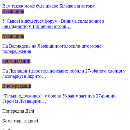
Вам також може буде цікаво
Більше від автора
Львівщина
У Львові відбудеться форум «Видима сила: жінки з
інвалідністю у 140-річній історії…
Львівщина
На Великдень на Львівщині оголосили штормове
попередження
кримінальний
На Львівщині двоє поліцейських побили 27-річного хлопця у
лісопарку: відкрито…
Вибір редакції
“Тільки одружився”: у бою за Україну загинув 27-річний
Герой із Львівщини…
Попередня
Далі
Коментарі закриті.