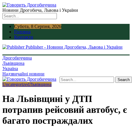
Новини Дрогобича, Львова і України
Субота, 8 Серпня, 2026
Головна
Контакти
Publisher - Новини Дрогобича, Львова і України
Дрогобиччина
Львівщина
Україна
Надзвичайні новини
Uncategorized
Львівщина
На Львівщині у ДТП
потрапив рейсовий автобус, є
багато постраждалих