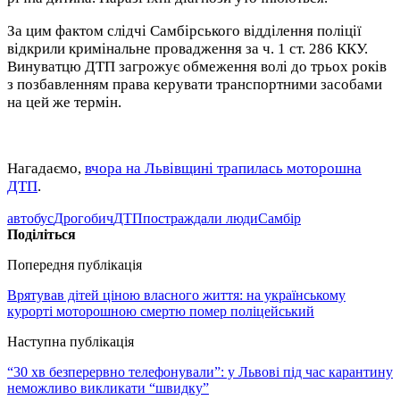
За цим фактом слідчі Самбірського відділення поліції
відкрили кримінальне провадження за ч. 1 ст. 286 ККУ.
Винуватцю ДТП загрожує обмеження волі до трьох років
з позбавленням права керувати транспортними засобами
на цей же термін.
Нагадаємо,
вчора на Львівщині трапилась моторошна
ДТП
.
автобус
Дрогобич
ДТП
постраждали люди
Самбір
Поділіться
Попередня публікація
Врятував дітей ціною власного життя: на українському
курорті моторошною смертю помер поліцейський
Наступна публікація
“30 хв безперервно телефонували”: у Львові під час карантину
неможливо викликати “швидку”