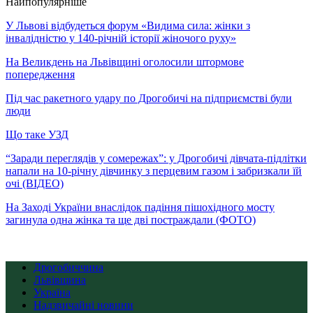
Найпопулярніше
У Львові відбудеться форум «Видима сила: жінки з
інвалідністю у 140-річній історії жіночого руху»
На Великдень на Львівщині оголосили штормове
попередження
Під час ракетного удару по Дрогобичі на підприємстві були
люди
Що таке УЗД
“Заради переглядів у сомережах”: у Дрогобичі дівчата-підлітки
напали на 10-річну дівчинку з перцевим газом і забризкали їй
очі (ВІДЕО)
На Заході України внаслідок падіння пішохідного мосту
загинула одна жінка та ще дві постраждали (ФОТО)
Дрогобиччина
Львівщина
Україна
Надзвичайні новини