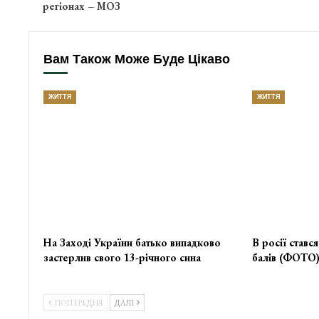
регіонах – МОЗ
Вам Також Може Буде Цікаво
ЖИТТЯ
ЖИТТЯ
На Заході України батько випадково
В росії ставс
застерлив свого 13-річного сина
балів (ФОТО
ПОПЕРЕДНЯ
ДАЛІ