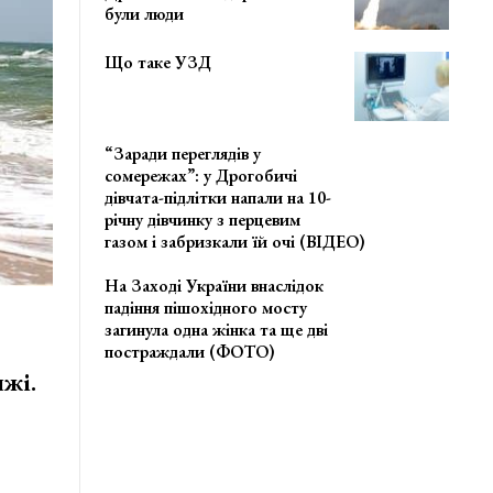
були люди
Що таке УЗД
“Заради переглядів у
сомережах”: у Дрогобичі
дівчата-підлітки напали на 10-
річну дівчинку з перцевим
газом і забризкали їй очі (ВІДЕО)
На Заході України внаслідок
падіння пішохідного мосту
загинула одна жінка та ще дві
постраждали (ФОТО)
яжі.