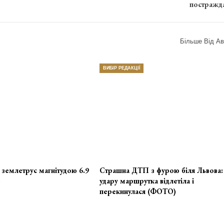
постражд
Більше Від Ав
ВИБІР РЕДАКЦІЇ
я землетрус магнітудою 6.9
Страшна ДТП з фурою біля Львова: 
)
удару маршрутка відлетіла і
перекинулася (ФОТО)