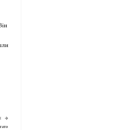
Він
йшли
Я
гато