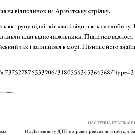
ав на відпочинок на Арабатську стрілку.
 як групу підлітків хвилі відносять на глибину. 
опливли інші відпочивальники. Підлітків вдалося
ейський так і залишився в морі. Пізніше його зна
os/a.737527876333906/3180554345364568/?type=3
рсонщина
НАСТУПНА ПУБЛІКАЦІ
всіх
На Львівщині у ДТП потрапив рейсовий автобус, є ба