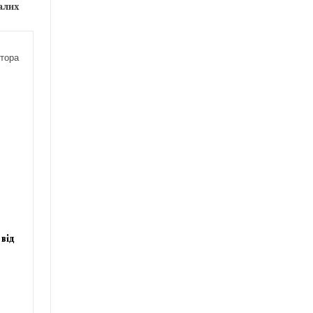
алих
тора
від