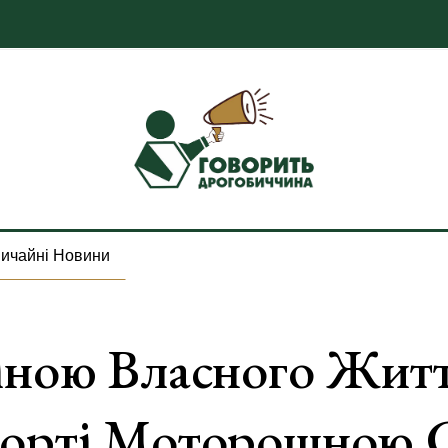
ичайні Новини
іною Власного Житт
рорті Моторошною