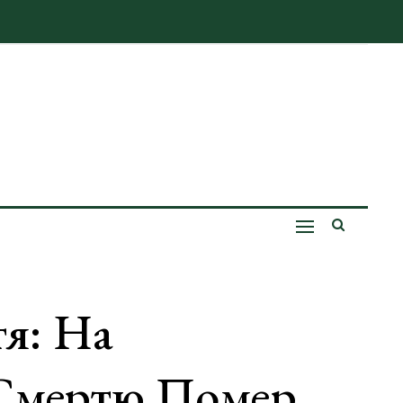
я: На
 Смертю Помер