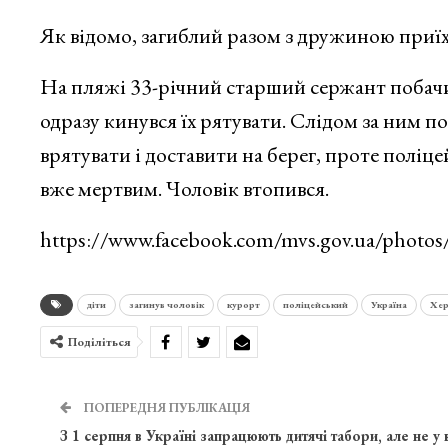
Як відомо, загиблий разом з дружиною приїх
На пляжі 33-річний старший сержант побачив,
одразу кинувся їх рятувати. Слідом за ним п
врятувати і доставити на берег, проте поліц
вже мертвим. Чоловік втопився.
https://www.facebook.com/mvs.gov.ua/phot
діти
загинув чоловік
курорт
поліцейський
Україна
Хе
Поділіться
ПОПЕРЕДНЯ ПУБЛІКАЦІЯ
З 1 серпня в Україні запрацюють дитячі табори, але не у 