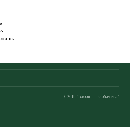
е
но
Новини.
© 2019, “Говорить Дрогобиччина”