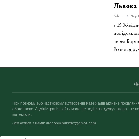
Львова 
Admin
Чер 1
з 15.06 від
повідомляю
через Бори
Розклад ру
Др
При повному або частковому відтворенні матеріалів активне посиланн
обов'язкове. Адміністрація сайту може не поділяти думку автора і не не
матеріали.
Зв'язатися з нами: drohobychdistrict@gmail.com