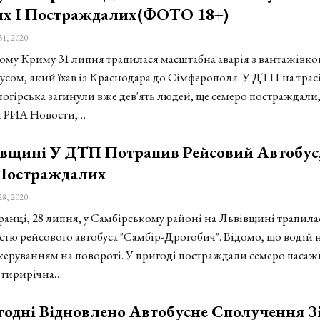
их І Постраждалих(ФОТО 18+)
31, 2020
ому Криму 31 липня трапилася масштабна аварія з вантажівко
усом, який їхав із Краснодара до Сімферополя. У ДТП на трас
логірська загинули вже дев'ять людей, ще семеро постраждали
є РИА Новости,…
івщині У ДТП Потрапив Рейсовий Автобус
 Постраждалих
28, 2020
ранці, 28 липня, у Самбірському районі на Львівщині трапила
стю рейсового автобуса "Самбір-Дрогобич". Відомо, що водій 
 керуванням на повороті. У пригоді постраждали семеро пасаж
отирирічна…
годні Відновлено Автобусне Сполучення З