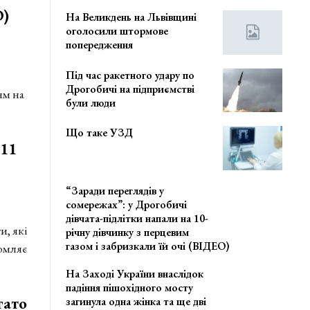
О)
На Великдень на Львівщині
оголосили штормове
попередження
Під час ракетного удару по
Дрогобичі на підприємстві
ям на
були люди
Що таке УЗД
11
“Заради переглядів у
сомережах”: у Дрогобичі
дівчата-підлітки напали на 10-
и, які
річну дівчинку з перцевим
газом і забризкали їй очі (ВІДЕО)
домляє
На Заході України внаслідок
падіння пішохідного мосту
гато
загинула одна жінка та ще дві