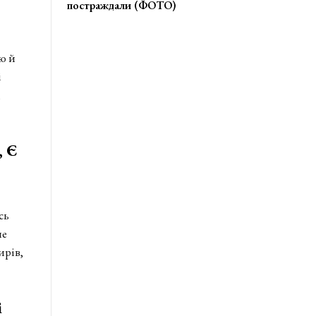
постраждали (ФОТО)
ю й
і
,
, Є
сь
не
ирів,
і