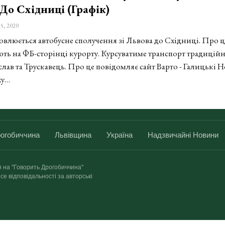
До Східниці (графік)
5, 2020
новлюється автобусне сполучення зі Львова до Східниці. Про ц
ть на ФБ-сторінці курорту. Курсуватиме транспорт традицій
слав та Трускавець. Про це повідомляє сайт Варто - Галицькі 
ху…
огобиччина
Львівщина
Україна
Надзвичайні Новини
я на "Говорить Дрогобиччина"
се відповідальності за авторські