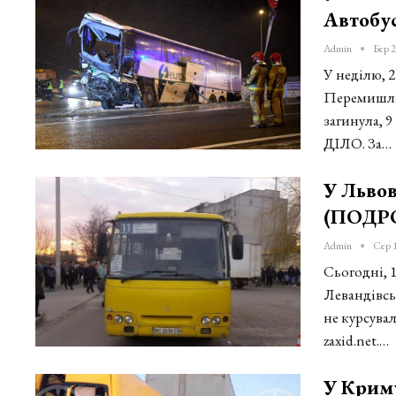
Автобу
Admin
Бер 2
У неділю, 2
Перемишль 
загинула, 
ДІЛО. За…
У Льво
(ПОДР
Admin
Сер 
Сьогодні, 1
Левандівсь
не курсува
zaxid.net.…
У Крим