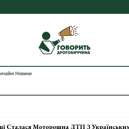
ичайні Новини
щі Сталася Моторошна ДТП З Українськи