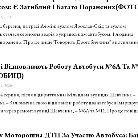
сом: Є Загиблий І Багато Поранених(ФОТ
2, 2021
1 березня, на трасі А4 між вузлом Ярослав-Схід та вузлом
сталася серйозна аварія з українським автобусом. 1 людина
9 поранено. Про це пише "Говорить Дрогобиччина" з посиланн
ві Відновлюють Роботу Автобуси №6А Та №
ОБИЦІ)
14, 2020
4 серпня, після відкриття квазікільця на вулицях Шевченка –
ка – Залізнична свою відновили роботу два автобусні маршрут
ли через ремонт вулиці Шевченка, – №6А та №11. Про це пові
у Моторошна ДТП За Участю Автобуса: Ба