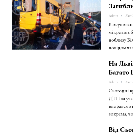
Загибл
Admin
Лип 
В окупован
мікроавтоб
поблизу Бі
повідомля
На Льв
Багато
Admin
Лип 
Сьогодні в
ДТП за уча
впорався з
зокрема, ч
Від Сьо