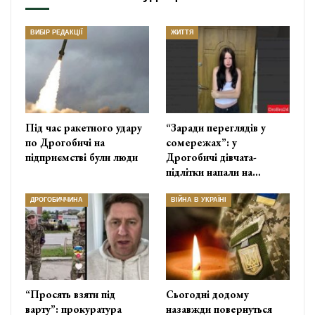
ВИБІР РЕДАКЦІЇ
ЖИТТЯ
Під час ракетного удару
“Заради переглядів у
по Дрогобичі на
сомережах”: у
підприємстві були люди
Дрогобичі дівчата-
підлітки напали на…
ДРОГОБИЧЧИНА
ВІЙНА В УКРАЇНІ
“Просять взяти під
Сьогодні додому
варту”: прокуратура
назавжди повернуться