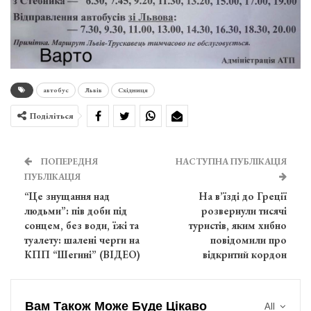
автобус
Львів
Східниця
Поділіться
ПОПЕРЕДНЯ
НАСТУПНА ПУБЛІКАЦІЯ
ПУБЛІКАЦІЯ
“Це знущання над
На в’їзді до Греції
людьми”: пів доби під
розвернули тисячі
сонцем, без води, їжі та
туристів, яким хибно
туалету: шалені черги на
повідомили про
КПП “Шегині” (ВІДЕО)
відкритий кордон
Вам Також Може Буде Цікаво
All