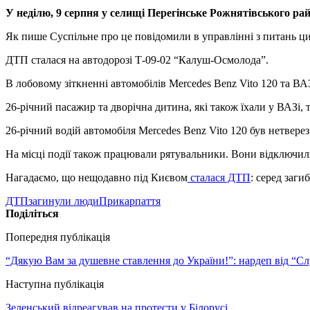
У неділю, 9 серпня у селищі Перегінське Рожнятівського рай
Як пише Суспільне про це повідомили в управлінні з питань ци
ДТП сталася на автодорозі Т-09-02 “Калуш-Осмолода”.
В лобовому зіткненні автомобілів Mercedes Benz Vito 120 та ВА
26-річний пасажир та дворічна дитина, які також їхали у ВАЗі, 
26-річний водій автомобіля Mercedes Benz Vito 120 був нетвере
На місці події також працювали рятувальники. Вони відключили
Нагадаємо, що нещодавно під Києвом
сталася ДТП
: серед заги
ДТП
загинули люди
Прикарпаття
Поділіться
Попередня публікація
“Дякую Вам за душевне ставлення до України!”: нардеп від “С
Наступна публікація
Зеленський відреагував на протести у Білорусі