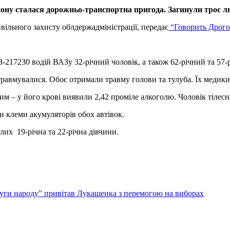
ону сталася дорожньо-транспортна пригода. Загинули троє люд
вільного захисту облдержадміністрації, передає
“Говорить Дрог
З-217230 водій ВАЗу 32-річний чоловік, а також 62-річний та 57-р
травмувалися. Обоє отримали травму голови та тулуба. Їх медики 
зим – у його крові виявили 2,42 проміле алкоголю. Чоловік тіле
 клеми акумуляторів обох автівок.
блих 19-річна та 22-річна дівчини.
луги народу” привітав Лукашенка з перемогою на виборах