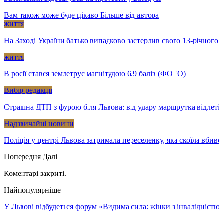
Вам також може буде цікаво
Більше від автора
життя
На Заході України батько випадково застерлив свого 13-річного
життя
В росії стався землетрус магнітудою 6.9 балів (ФОТО)
Вибір редакції
Страшна ДТП з фурою біля Львова: від удару маршрутка відлет
Надзвичайні новини
Поліція у центрі Львова затримала переселенку, яка скоїла вбив
Попередня
Далі
Коментарі закриті.
Найпопулярніше
У Львові відбудеться форум «Видима сила: жінки з інвалідністю 