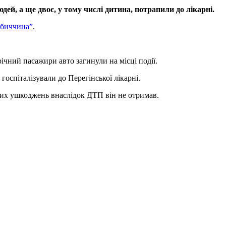
ей, а ще двоє, у тому числі дитина, потрапили до лікарні.
обиччина”
.
ічний пасажири авто загинули на місці події.
госпіталізували до Перегінської лікарні.
сних ушкоджень внаслідок ДТП він не отримав.