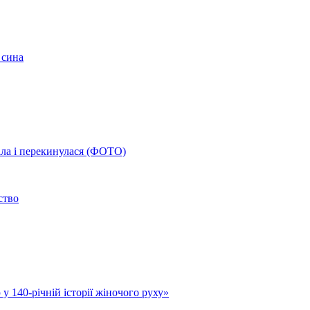
 сина
іла і перекинулася (ФОТО)
ство
у 140-річній історії жіночого руху»