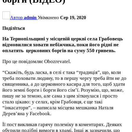
Автор
admin
Увімкнено
Сер 19, 2020
Поділіться
На Тернопільщині у місцевій церкві села Грабовець
відмовилися ховати небіжчика, поки його рідні не
оплатять церковних боргів на суму 550 гривень.
Про це повідомляє Obozrevatel.
“Скажіть, будь ласка, в селі є така “традиція”, що, коли
треба поховати людину, то в першу чергу треба йти не до
священника, а до церковного касира для того, щоб здати
його земні борги і борги його сім’ї. Розумію, що, може,
пишу не за темою, але сама з цим зіткнулася і просто
стало цікаво: у селах, крім Грабовця, є ще такі
“інкасатори”, – написала місцева мешканка Наталя
Дерев’яна у Facebook.
Її пост викликав гарячу полеміку в коментарях. Деяких
обурили подібні вимоги в храмі. Інші ж зазначили, що