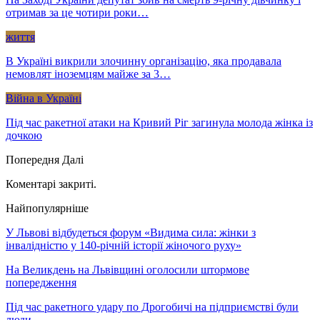
отримав за це чотири роки…
життя
В Україні викрили злочинну організацію, яка продавала
немовлят іноземцям майже за 3…
Війна в Україні
Під час ракетної атаки на Кривий Ріг загинула молода жінка із
дочкою
Попередня
Далі
Коментарі закриті.
Найпопулярніше
У Львові відбудеться форум «Видима сила: жінки з
інвалідністю у 140-річній історії жіночого руху»
На Великдень на Львівщині оголосили штормове
попередження
Під час ракетного удару по Дрогобичі на підприємстві були
люди