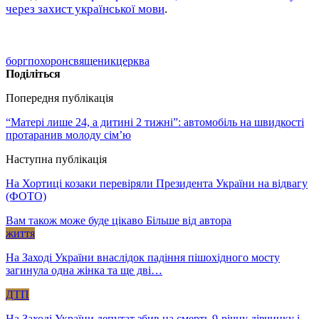
через захист української мови
.
борг
похорон
священик
церква
Поділіться
Попередня публікація
“Матері лише 24, а дитині 2 тижні”: автомобіль на швидкості
протаранив молоду сім’ю
Наступна публікація
На Хортиці козаки перевіряли Президента України на відвагу
(ФОТО)
Вам також може буде цікаво
Більше від автора
життя
На Заході України внаслідок падіння пішохідного мосту
загинула одна жінка та ще дві…
ДТП
На Заході України депутат збив на смерть 9-річну дівчинку і