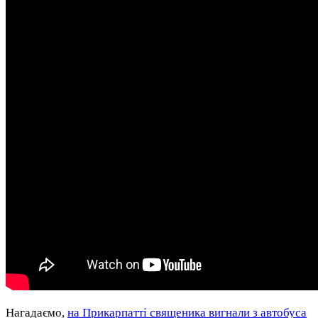
Нагадаємо,
на Прикарпатті священика вигнали з автобуса