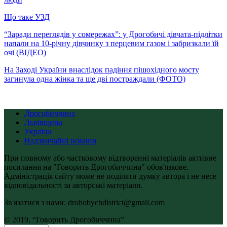
Що таке УЗД
“Заради переглядів у сомережах”: у Дрогобичі дівчата-підлітки
напали на 10-річну дівчинку з перцевим газом і забризкали їй
очі (ВІДЕО)
На Заході України внаслідок падіння пішохідного мосту
загинула одна жінка та ще дві постраждали (ФОТО)
Дрогобиччина
Львівщина
Україна
Надзвичайні новини
При повному або частковому відтворенні матеріалів активне
посилання на "Говорить Дрогобиччина" обов'язкове.
Адміністрація сайту може не поділяти думку автора і не несе
відповідальності за авторські матеріали.
Зв'язатися з нами: drohobychdistrict@gmail.com
© 2019, “Говорить Дрогобиччина”