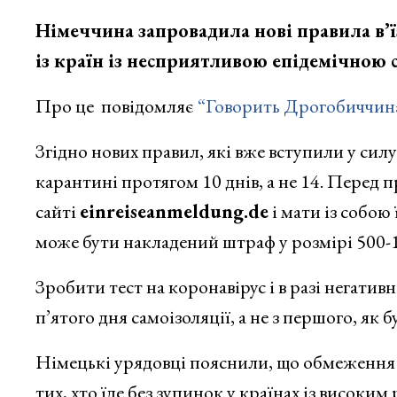
Німеччина запровадила нові правила в’їз
із країн із несприятливою епідемічною 
Про це повідомляє
“Говорить Дрогобиччин
Згідно нових правил, які вже вступили у силу
карантині протягом 10 днів, а не 14. Перед 
сайті
einreiseanmeldung.de
і мати із собою 
може бути накладений штраф у розмірі 500-1
Зробити тест на коронавірус і в разі негатив
п’ятого дня самоізоляції, а не з першого, як б
Німецькі урядовці пояснили, що обмеження 
тих, хто їде без зупинок у країнах із високи