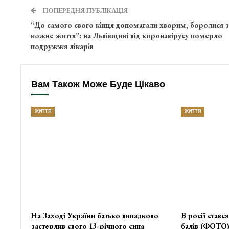
ПОПЕРЕДНЯ ПУБЛІКАЦІЯ
“До самого свого кінця допомагали хворим, боролися з
кожне життя”: на Львівщині від коронавірусу померло
подружжя лікарів
Вам Також Може Буде Цікаво
ЖИТТЯ
ЖИТТЯ
На Заході України батько випадково
В росії ставс
застерлив свого 13-річного сина
балів (ФОТО