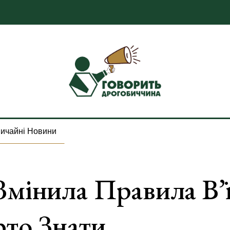
ичайні Новини
Змінила Правила В’
рто Знати