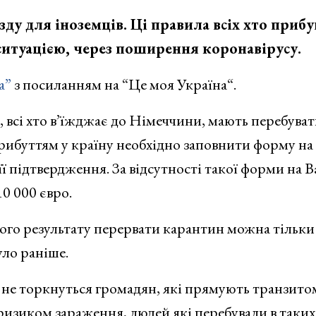
ду для іноземців. Ці правила всіх хто прибу
ситуацією, через поширення коронавірусу.
а”
з посиланням на “Це моя Україна“.
, всі хто в’їжджає до Німеччини, мають перебуват
прибуттям у країну необхідно заповнити форму на
її підтвердження. За відсутності такої форми на В
0 000 євро.
ного результату перервати карантин можна тільки 
уло раніше.
не торкнуться громадян, які прямують транзито
м ризиком зараження, людей які перебували в таких