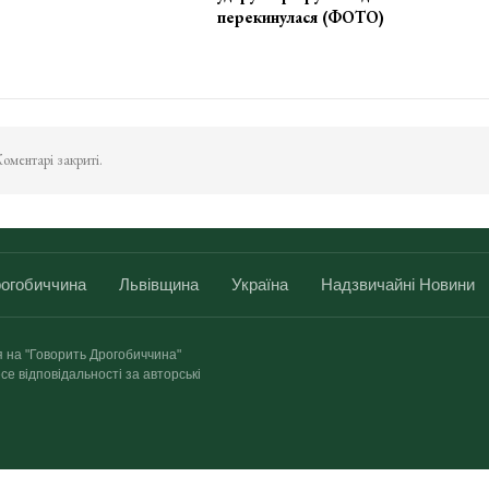
перекинулася (ФОТО)
оментарі закриті.
огобиччина
Львівщина
Україна
Надзвичайні Новини
я на "Говорить Дрогобиччина"
се відповідальності за авторські