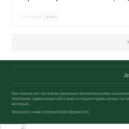
ПОПЕРЕДНЯ
ДАЛІ
К
Др
При повному або частковому відтворенні матеріалів активне посиланн
обов'язкове. Адміністрація сайту може не поділяти думку автора і не не
матеріали.
Зв'язатися з нами: drohobychdistrict@gmail.com