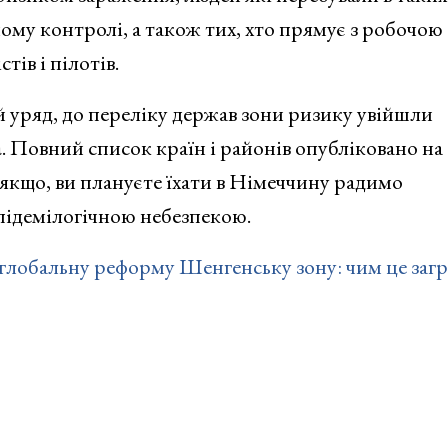
му контролі, а також тих, хто прямує з робочою
тів і пілотів.
 уряд, до переліку держав зони ризику увійшли
а
. Повний список країн і районів опубліковано на
у якщо, ви плануєте їхати в Німеччину радимо
підемілогічною небезпекою.
глобальну реформу Шенгенську зону: чим це заг