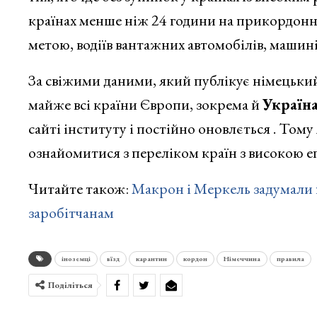
країнах менше ніж 24 години на прикордонно
метою, водіїв вантажних автомобілів, машиніс
За свіжими даними, який публікує німецький
майже всі країни Європи, зокрема й
Україн
сайті інституту і постійно оновлється . Том
ознайомитися з переліком країн з високою е
Читайте також:
Макрон і Меркель задумали 
заробітчанам
іноземці
вїзд
карантин
кордон
Німеччина
правила
Поділіться