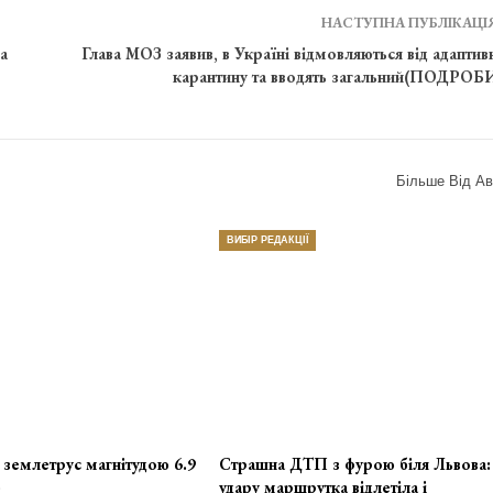
НАСТУПНА ПУБЛІКАЦІ
а
Глава МОЗ заявив, в Україні відмовляються від адаптив
карантину та вводять загальний(ПОДРОБ
Більше Від Ав
ВИБІР РЕДАКЦІЇ
я землетрус магнітудою 6.9
Страшна ДТП з фурою біля Львова: 
)
удару маршрутка відлетіла і