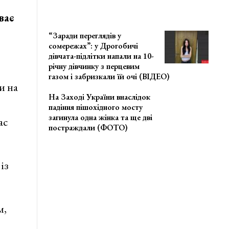
ває
“Заради переглядів у
сомережах”: у Дрогобичі
дівчата-підлітки напали на 10-
річну дівчинку з перцевим
газом і забризкали їй очі (ВІДЕО)
и на
На Заході України внаслідок
падіння пішохідного мосту
загинула одна жінка та ще дві
ас
постраждали (ФОТО)
із
м,