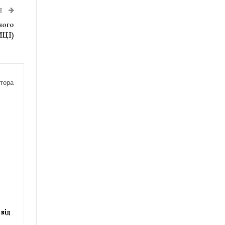
Я
ного
ИЦІ)
тора
від