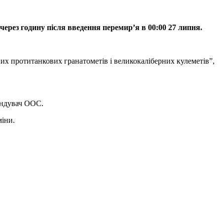
ерез годину після введення перемир’я в 00:00 27 липня.
учних протитанкових гранатометів і великокаліберних кулеметів”,
мандувач ООС.
міни.