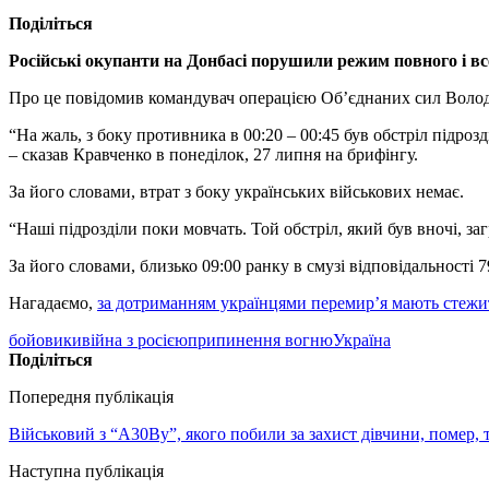
Поділіться
Російські окупанти на Донбасі порушили режим повного і в
Про це повідомив командувач операцією Об’єднаних сил Воло
“На жаль, з боку противника в 00:20 – 00:45 був обстріл підрозд
– сказав Кравченко в понеділок, 27 липня на брифінгу.
За його словами, втрат з боку українських військових немає.
“Наші підрозділи поки мовчать. Той обстріл, який був вночі, з
За його словами, близько 09:00 ранку в смузі відповідальності
Нагадаємо,
за дотриманням українцями перемир’я мають стежи
бойовики
війна з росією
припинення вогню
Україна
Поділіться
Попередня публікація
Військовий з “А30Ву”, якого побили за захист дівчини, помер,
Наступна публікація