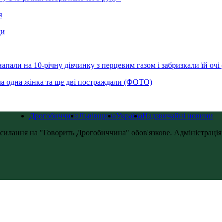
я
ди
напали на 10-річну дівчинку з перцевим газом і забризкали їй оч
ла одна жінка та ще дві постраждали (ФОТО)
Дрогобиччина
Львівщина
Україна
Надзвичайні новини
силання на "Говорить Дрогобиччина" обов'язкове. Адміністрація с