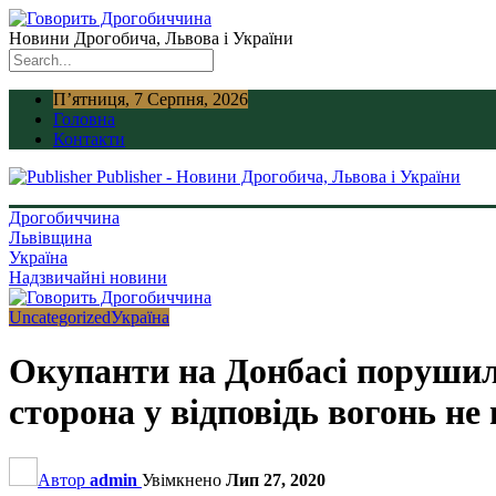
Новини Дрогобича, Львова і України
П’ятниця, 7 Серпня, 2026
Головна
Контакти
Publisher - Новини Дрогобича, Львова і України
Дрогобиччина
Львівщина
Україна
Надзвичайні новини
Uncategorized
Україна
Окупанти на Донбасі порушили
сторона у відповідь вогонь не
Автор
admin
Увімкнено
Лип 27, 2020