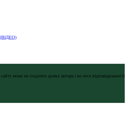
і (ВІДЕО)
айту може не поділяти думку автора і не несе відповідальності