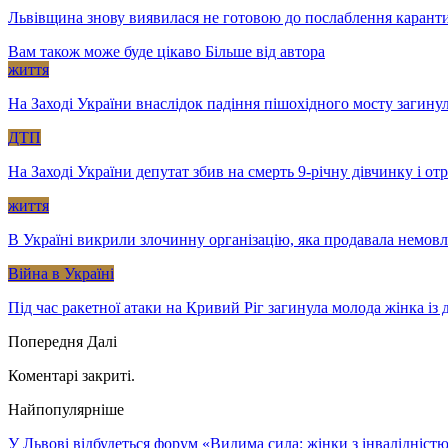
Львівщина знову виявилася не готовою до послаблення кара
Вам також може буде цікаво
Більше від автора
життя
На Заході України внаслідок падіння пішохідного мосту загину
ДТП
На Заході України депутат збив на смерть 9-річну дівчинку і о
життя
В Україні викрили злочинну організацію, яка продавала немов
Війна в Україні
Під час ракетної атаки на Кривий Ріг загинула молода жінка із
Попередня
Далі
Коментарі закриті.
Найпопулярніше
У Львові відбудеться форум «Видима сила: жінки з інвалідністю 