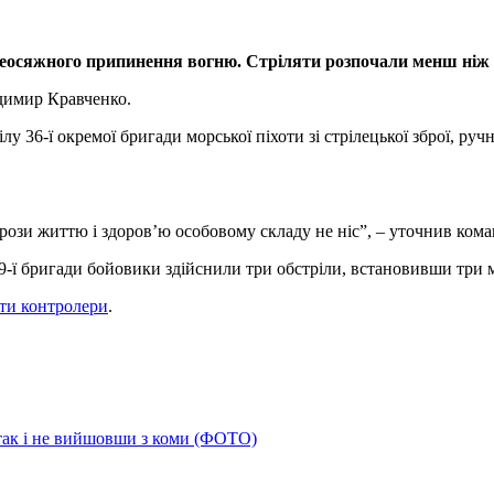
сеосяжного припинення вогню. Стріляти розпочали менш ніж ч
димир Кравченко.
ілу 36-ї окремої бригади морської піхоти зі стрілецької зброї, р
агрози життю і здоров’ю особовому складу не ніс”, – уточнив ко
 79-ї бригади бойовики здійснили три обстріли, встановивши три 
ти контролери
.
 так і не вийшовши з коми (ФОТО)