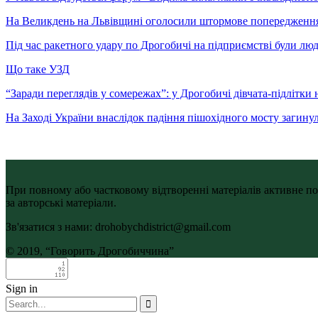
На Великдень на Львівщині оголосили штормове попередженн
Під час ракетного удару по Дрогобичі на підприємстві були лю
Що таке УЗД
“Заради переглядів у сомережах”: у Дрогобичі дівчата-підлітки 
На Заході України внаслідок падіння пішохідного мосту загину
При повному або частковому відтворенні матеріалів активне по
за авторські матеріали.
Зв'язатися з нами: drohobychdistrict@gmail.com
© 2019, “Говорить Дрогобиччина”
Sign in