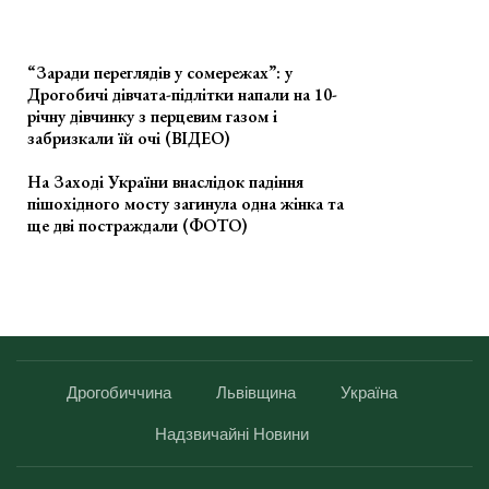
“Заради переглядів у сомережах”: у
Дрогобичі дівчата-підлітки напали на 10-
річну дівчинку з перцевим газом і
забризкали їй очі (ВІДЕО)
На Заході України внаслідок падіння
пішохідного мосту загинула одна жінка та
ще дві постраждали (ФОТО)
Дрогобиччина
Львівщина
Україна
Надзвичайні Новини