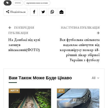
ООС
припинення вогню
Поділіться
ПОПЕРЕДНЯ
НАСТУПНА ПУБЛІКАЦІЯ
ПУБЛІКАЦІЯ
На Донбасі від кулі
Вся футбольна спільнота
загинув
надсилає співчуття: від
військовий(ФОТО)
коронавірусу помер 48-
річний лікар збірної
України з футболу
Вам Також Може Буде Цікаво
All
ЖИТТЯ
ДТП