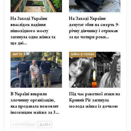
На Заході України
На Заході України
внаслідок падіння
депутат збив на смерть 9-
пішохідного мосту
річну дівчинку і отримав
загинула одна жінка та
за це чотири роки…
ще дві…
ЖИТТЯ
ВІЙНА В УКРАЇНІ
В Україні викрили
Під час ракетної атаки на
злочинну організацію,
Кривий Ріг загинула
яка продавала немовлят
молода жінка із дочкою
іноземцям майже за 3…
ПОПЕРЕДНЯ
ДАЛІ