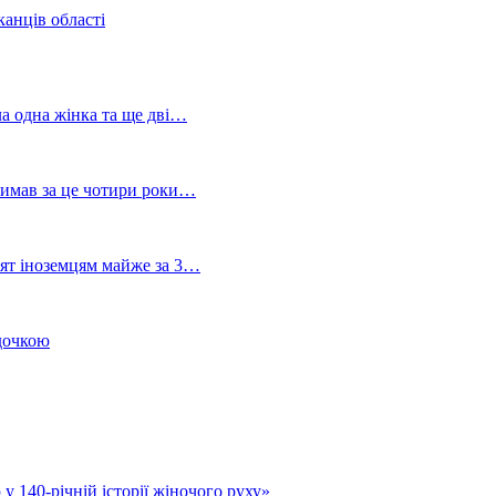
канців області
ла одна жінка та ще дві…
тримав за це чотири роки…
лят іноземцям майже за 3…
 дочкою
у 140-річній історії жіночого руху»