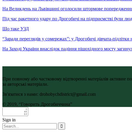
На Великдень на Львівщині оголосили штормове попередженн
Під час ракетного удару по Дрогобичі на підприємстві були лю
Що таке УЗД
“Заради переглядів у сомережах”: у Дрогобичі дівчата-підлітки 
На Заході України внаслідок падіння пішохідного мосту загину
При повному або частковому відтворенні матеріалів активне по
за авторські матеріали.
Зв'язатися з нами: drohobychdistrict@gmail.com
© 2019, “Говорить Дрогобиччина”
Sign in