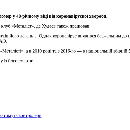
омер у 48-річному віці від коронавірусної хвороби.
 клуб «Металіст», де Худаєв також працював.
отків його легень… Однак коронавірус виявився безжальним до 
УАФ.
еталісті», а в 2010 році та з 2016-го — в національній збірній 
у із його смертю.
ватимуть контролери