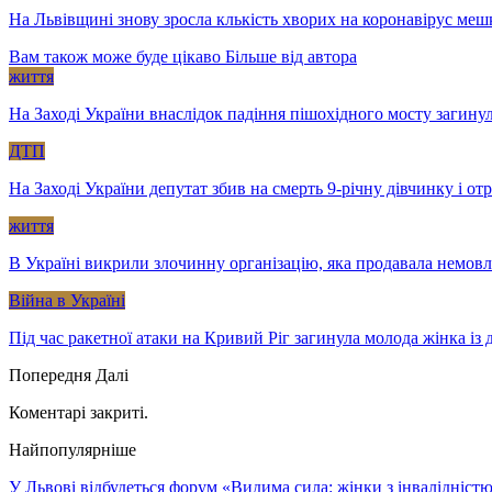
На Львівщині знову зросла клькість хворих на коронавірус меш
Вам також може буде цікаво
Більше від автора
життя
На Заході України внаслідок падіння пішохідного мосту загину
ДТП
На Заході України депутат збив на смерть 9-річну дівчинку і о
життя
В Україні викрили злочинну організацію, яка продавала немов
Війна в Україні
Під час ракетної атаки на Кривий Ріг загинула молода жінка із
Попередня
Далі
Коментарі закриті.
Найпопулярніше
У Львові відбудеться форум «Видима сила: жінки з інвалідністю 