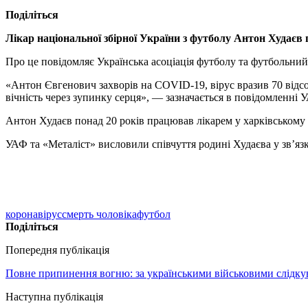
Поділіться
Лікар національної збірної України з футболу Антон Худаєв п
Про це повідомляє Українська асоціація футболу та футбольний
«Антон Євгенович захворів на COVID-19, вірус вразив 70 відс
вічність через зупинку серця», — зазначається в повідомленні 
Антон Худаєв понад 20 років працював лікарем у харківському «М
УАФ та «Металіст» висловили співчуття родині Худаєва у зв’язк
коронавірус
смерть чоловіка
футбол
Поділіться
Попередня публікація
Повне припинення вогню: за українськими військовими слідку
Наступна публікація