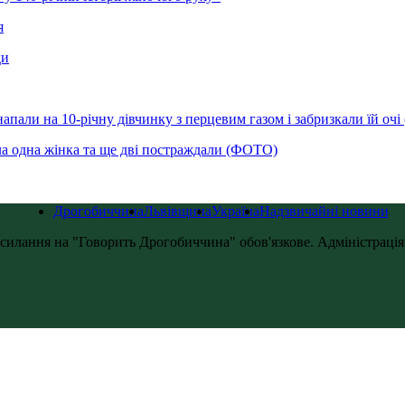
я
ди
напали на 10-річну дівчинку з перцевим газом і забризкали їй оч
ла одна жінка та ще дві постраждали (ФОТО)
Дрогобиччина
Львівщина
Україна
Надзвичайні новини
силання на "Говорить Дрогобиччина" обов'язкове. Адміністрація с