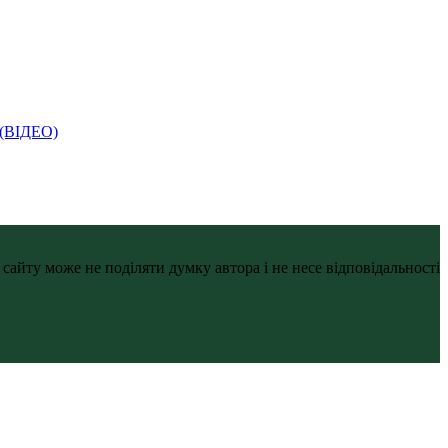
і (ВІДЕО)
айту може не поділяти думку автора і не несе відповідальності