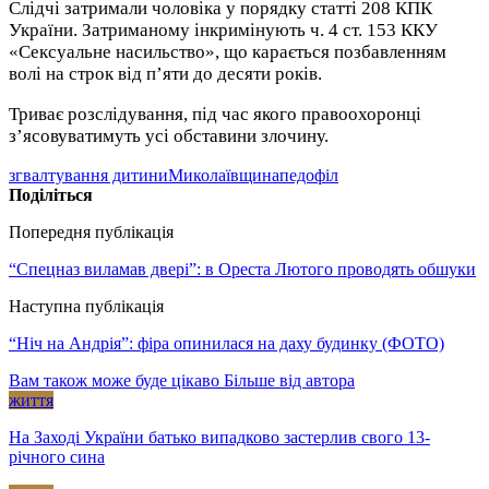
Слідчі затримали чоловіка у порядку статті 208 КПК
України. Затриманому інкримінують ч. 4 ст. 153 ККУ
«Сексуальне насильство», що карається позбавленням
волі на строк від п’яти до десяти років.
Триває розслідування, під час якого правоохоронці
з’ясовуватимуть усі обставини злочину.
згвалтування дитини
Миколаївщина
педофіл
Поділіться
Попередня публікація
“Спецназ виламав двері”: в Ореста Лютого проводять обшуки
Наступна публікація
“Ніч на Андрія”: фіра опинилася на даху будинку (ФОТО)
Вам також може буде цікаво
Більше від автора
життя
На Заході України батько випадково застерлив свого 13-
річного сина