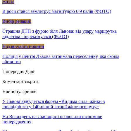
життя
В росії стався землетрус магнітудою 6.9 балів (ФОТО)
Вибір редакції
Страшна ДТП з фурою біля Львова: від удару маршрутка
відлетіла і перекинулася (ФОТО)
Надзвичайні новини
Поліція у центрі Львова затримала переселенку, яка скоїла
вбивство
Попередня
Далі
Коментарі закриті.
Найпопулярніше
У Львові відбудеться форум «Видима сила: жінки з
інвалідністю у 140-річній історії жіночого руху»
На Великдень на Львівщині оголосили штормове
попередження