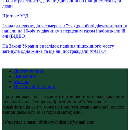
Під час ракетного удару по Дрогобичі на підприємстві були
люди
Що таке УЗД
“Заради переглядів у сомережах”: у Дрогобичі дівчата-підлітки
напали на 10-річну дівчинку з перцевим газом і забризкали їй
очі (ВІДЕО)
На Заході України внаслідок падіння пішохідного мосту
загинула одна жінка та ще дві постраждали (ФОТО)
Дрогобиччина
Львівщина
Україна
Надзвичайні новини
При повному або частковому відтворенні матеріалів активне
посилання на "Говорить Дрогобиччина" обов'язкове.
Адміністрація сайту може не поділяти думку автора і не несе
відповідальності за авторські матеріали.
Зв'язатися з нами: drohobychdistrict@gmail.com