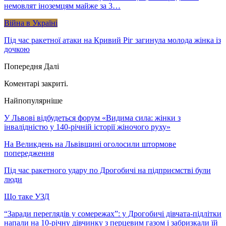
немовлят іноземцям майже за 3…
Війна в Україні
Під час ракетної атаки на Кривий Ріг загинула молода жінка із
дочкою
Попередня
Далі
Коментарі закриті.
Найпопулярніше
У Львові відбудеться форум «Видима сила: жінки з
інвалідністю у 140-річній історії жіночого руху»
На Великдень на Львівщині оголосили штормове
попередження
Під час ракетного удару по Дрогобичі на підприємстві були
люди
Що таке УЗД
“Заради переглядів у сомережах”: у Дрогобичі дівчата-підлітки
напали на 10-річну дівчинку з перцевим газом і забризкали їй