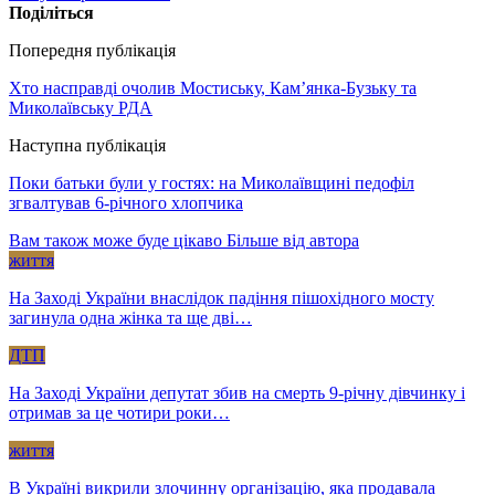
Поділіться
Попередня публікація
Хто насправді очолив Мостиську, Кам’янка-Бузьку та
Миколаївську РДА
Наступна публікація
Поки батьки були у гостях: на Миколаївщині педофіл
згвалтував 6-річного хлопчика
Вам також може буде цікаво
Більше від автора
життя
На Заході України внаслідок падіння пішохідного мосту
загинула одна жінка та ще дві…
ДТП
На Заході України депутат збив на смерть 9-річну дівчинку і
отримав за це чотири роки…
життя
В Україні викрили злочинну організацію, яка продавала