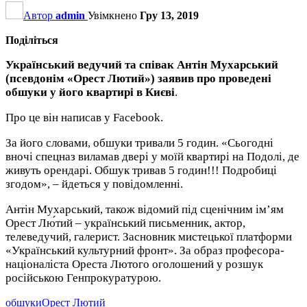
Автор
admin
Увімкнено
Гру 13, 2019
Поділіться
Український ведучий та співак Антін Мухарський
(псевдонім «Орест Лютий») заявив про проведені
обшуки у його квартирі в Києві
.
Про це він написав у Facebook.
За його словами, обшуки тривали 5 годин. «Сьогодні
вночі спецназ виламав двері у моїй квартирі на Подолі, де
живуть орендарі. Обшук тривав 5 годин!!! Подробиці
згодом», – йдеться у повідомленні.
Антін Мухарський, також відомий під сценічним ім’ям
Орест Лю́тий – український письменник, актор,
телеведучий, галерист. Засновник мистецької платформи
«Український культурний фронт». За образ професора-
націоналіста Ореста Лютого оголошений у розшук
російською Генпрокуратурою.
обшуки
Орест Лютий