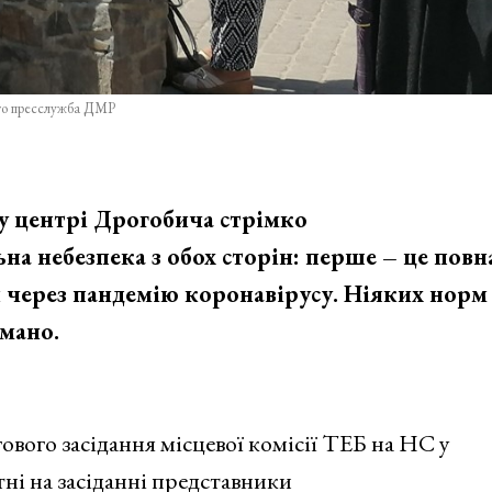
то пресслужба ДМР
у центрі Дрогобича стрімко
ьна небезпека з обох сторін: перше – це повн
ин через пандемію коронавірусу. Ніяких норм
имано.
ргового засідання місцевої комісії ТЕБ на НС у
ні на засіданні представники