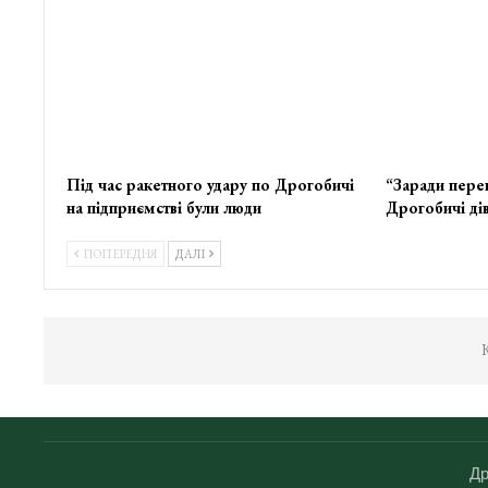
Під час ракетного удару по Дрогобичі
“Заради пере
на підприємстві були люди
Дрогобичі дів
ПОПЕРЕДНЯ
ДАЛІ
К
Др