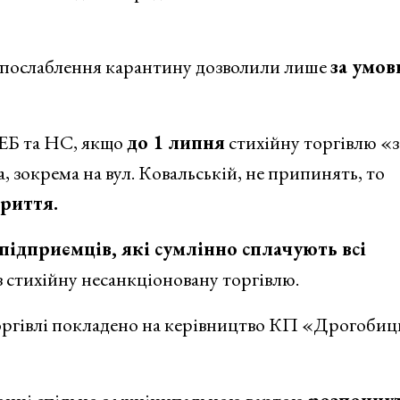
о послаблення карантину дозволили лише
за умов
 ТЕБ та НС, якщо
до 1 липня
стихійну торгівлю «з
 зокрема на вул. Ковальській, не припинять, то
риття.
 підприємців, які сумлінно сплачують всі
з стихійну несанкціоновану торгівлю.
торгівлі покладено на керівництво КП «Дрогоби