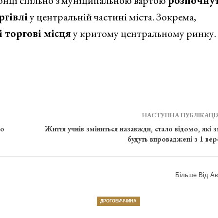
онці спільно з муніципальною вартою
розпочну
ргівлі
у центральній частині міста. Зокрема,
 торгові місця
у критому центральному ринку.
НАСТУПНА ПУБЛІКАЦІ
го
Життя учнів зміниться назавжди, стало відомо, які з
будуть впроваджені з 1 вер
Більше Від Ав
ДРОГОБИЧЧИНА