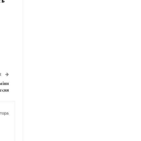
ть
Я
міни
есня
тора