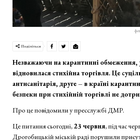
фо
Поділіться
Незважаючи на карантинні обмеження, 
відновилася стихійна торгівля. Це суціл
антисанітарія, друге – в країні карант
безпеки при стихійній торгівлі не дотр
Про це повідомили у пресслужбі ДМР.
Це питання сьогодні,
23 червня
, під час че
Дрогобицькій міській раді порушили присут