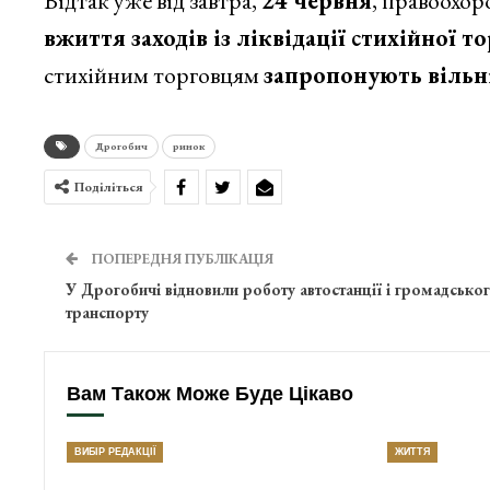
Відтак уже від завтра,
24 червня
, правоохор
вжиття заходів із ліквідації стихійної то
стихійним торговцям
запропонують вільні
Дрогобич
ринок
Поділіться
ПОПЕРЕДНЯ ПУБЛІКАЦІЯ
У Дрогобичі відновили роботу автостанції і громадсько
транспорту
Вам Також Може Буде Цікаво
ВИБІР РЕДАКЦІЇ
ЖИТТЯ