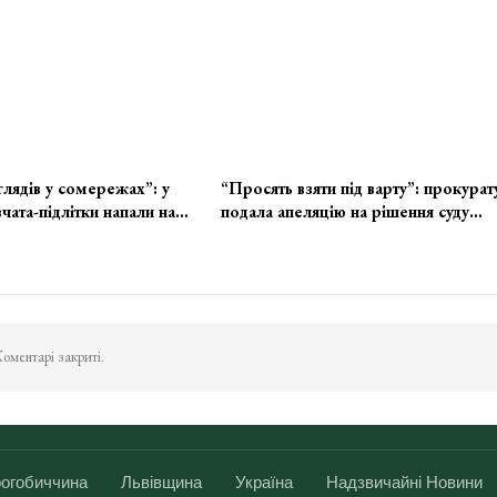
глядів у сомережах”: у
“Просять взяти під варту”: прокурат
чата-підлітки напали на…
подала апеляцію на рішення суду…
оментарі закриті.
огобиччина
Львівщина
Україна
Надзвичайні Новини