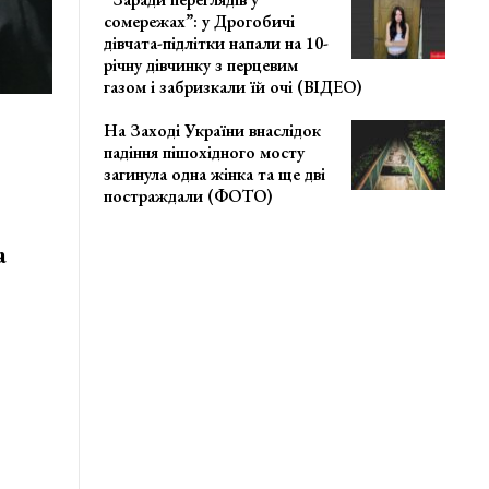
сомережах”: у Дрогобичі
дівчата-підлітки напали на 10-
річну дівчинку з перцевим
газом і забризкали їй очі (ВІДЕО)
На Заході України внаслідок
падіння пішохідного мосту
загинула одна жінка та ще дві
постраждали (ФОТО)
а