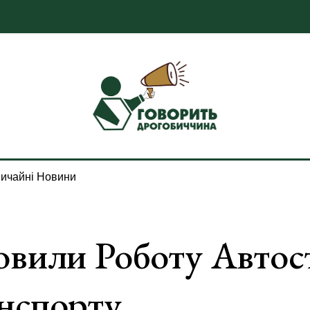
ичайні Новини
овили Роботу Автост
нспорту