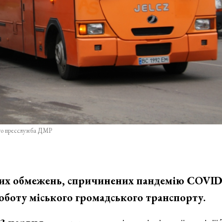
то пресслужба ДМР
них обмежень, спричинених пандемію COVID
оботу міського громадського транспорту.