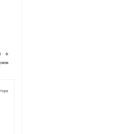
Я
рити
тора