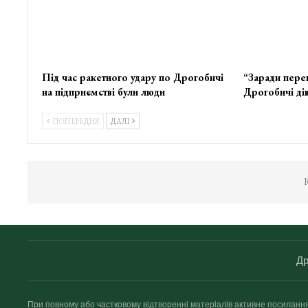
Під час ракетного удару по Дрогобичі
“Заради пере
на підприємстві були люди
Дрогобичі дів
ПОПЕРЕДНЯ
ДАЛІ
К
Др
При повному або частковому відтворенні матеріалів активне посиланн