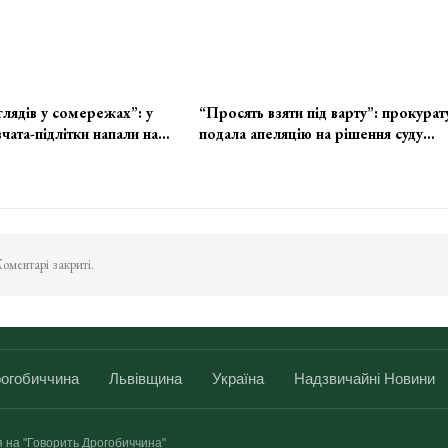
глядів у сомережах”: у
“Просять взяти під варту”: прокурат
чата-підлітки напали на…
подала апеляцію на рішення суду…
оментарі закриті.
огобиччина
Львівщина
Україна
Надзвичайні Новини
я на "Говорить Дрогобиччина"