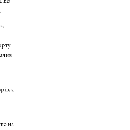
 ТЕБ
.
к,
орту
начив
ів, а
що на