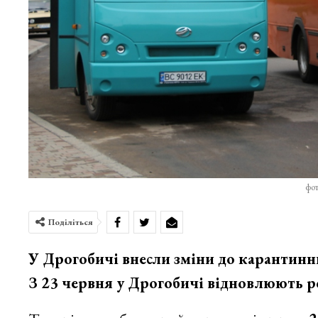
фо
Поділіться
У Дрогобичі внесли зміни до карантин
З 23 червня у Дрогобичі відновлюють р