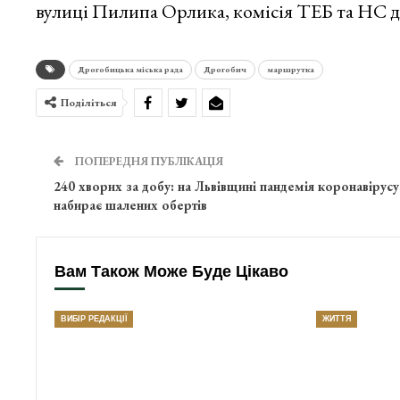
вулиці Пилипа Орлика, комісія ТЕБ та НС 
Дрогобицька міська рада
Дрогобич
маршрутка
Поділіться
ПОПЕРЕДНЯ ПУБЛІКАЦІЯ
240 хворих за добу: на Львівщині пандемія коронавірусу
набирає шалених обертів
Вам Також Може Буде Цікаво
ВИБІР РЕДАКЦІЇ
ЖИТТЯ