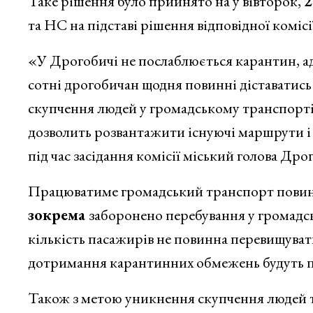
Таке рішення було прийнято на у вівторок,
2
та НС на підставі рішення відповідної комі
«У Дрогобичі не послаблюється карантин, адж
сотні дрогобичан щодня повинні діставатись 
скупчення людей у громадському транспорті
дозволить розвантажити існуючі маршрути і
під час засідання комісії міський голова Дро
Працюватиме громадський транспорт пови
зокрема
заборонено перебування у громадсь
кількість пасажирів не повинна перевищувати
дотримання карантинних обмежень будуть п
Також з метою уникнення скупчення людей та