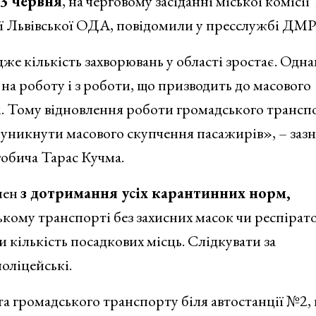
3 червня
, на черговому засіданні міської комісії
сії Львівської ОДА, повідомили у пресслужбі ДМР
е кількість захворювань у області зростає. Одна
на роботу і з роботи, що призводить до масового
. Тому відновлення роботи громадського трансп
 уникнути масового скупчення пасажирів», – заз
гобича Тарас Кучма.
нен
з дотримання усіх карантинних норм,
кому транспорті без захисних масок чи респіратор
 кількість посадкових місць. Слідкувати за
оліцейські.
 громадського транспорту біля автостанції №2, 