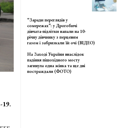
“Заради переглядів у
сомережах”: у Дрогобичі
дівчата-підлітки напали на 10-
річну дівчинку з перцевим
газом і забризкали їй очі (ВІДЕО)
На Заході України внаслідок
падіння пішохідного мосту
загинула одна жінка та ще дві
постраждали (ФОТО)
-19.