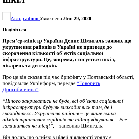
Автор
admin
Увімкнено
Лип 29, 2020
Поділіться
Прем’єр-міністр України Денис Шмигаль заявив, що
укрупнення районів в Україні не призведе до
скорочення кількост
і об’єктів соціальної
інфраструктури. Це, зокрема, стосується шкіл,
лікарень та дитсадків.
Про це він сказав під час брифінгу у Полтавській області,
повідомляє Укрінформ, передає
“Говорить
Дрогобиччина”
.
“Нічого закриватись не буде, всі об’єкти соціальної
інфраструктури будуть знаходитись там, де і
знаходяться. Укрупнення районів – це лише зміна
адміністративних кордонів та підпорядкування… Все
залишиться на місці”,
– запевнив Шмигаль.
Він додав, що однією з цілей діяльності уряду є