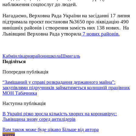
наближення соцпослуг до людей.
Нагадаємо, Верховна Рада України на засіданні 17 липня
підтримала проєкт постанови №3650 про ліквідацію 490
нинішніх районів і створення замість них 138 нових. На
Львівщині Верховна Рада утворила
7 нових районів.
Кабмін
лікарня
райони
школа
Шмигаль
Поділіться
Попередня публікація
“Замішаний у справі розкрадання державного майна”:
закупівлями підручників займатиметься колишній працівник
МОН Табачника
Наступна публікація
В Україні різко зросла кількість хворих на коронавірус:
Львівщина знову серед антилідерів
Вам також може буде цікаво
Більше від автора
життя