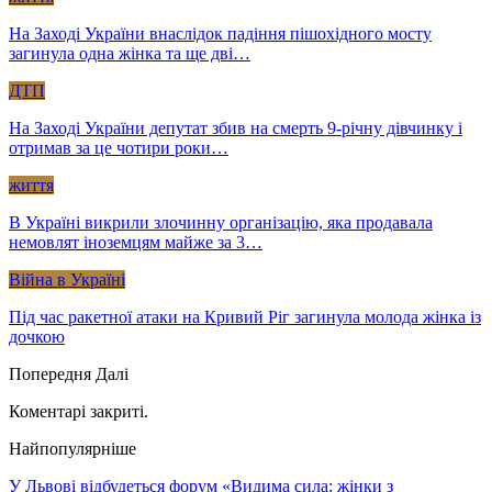
На Заході України внаслідок падіння пішохідного мосту
загинула одна жінка та ще дві…
ДТП
На Заході України депутат збив на смерть 9-річну дівчинку і
отримав за це чотири роки…
життя
В Україні викрили злочинну організацію, яка продавала
немовлят іноземцям майже за 3…
Війна в Україні
Під час ракетної атаки на Кривий Ріг загинула молода жінка із
дочкою
Попередня
Далі
Коментарі закриті.
Найпопулярніше
У Львові відбудеться форум «Видима сила: жінки з