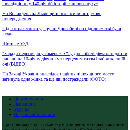
інвалідністю у 140-річній історії жіночого руху»
На Великдень на Львівщині оголосили штормове
попередження
Під час ракетного удару по Дрогобичі на підприємстві були
люди
Що таке УЗД
“Заради переглядів у сомережах”: у Дрогобичі дівчата-підлітки
напали на 10-річну дівчинку з перцевим газом і забризкали їй
очі (ВІДЕО)
На Заході України внаслідок падіння пішохідного мосту
загинула одна жінка та ще дві постраждали (ФОТО)
Дрогобиччина
Львівщина
Україна
Надзвичайні новини
При повному або частковому відтворенні матеріалів активне
посилання на "Говорить Дрогобиччина" обов'язкове.