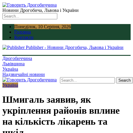
Новини Дрогобича, Львова і України
Понеділок, 10 Серпня, 2026
Головна
Контакти
Publisher - Новини Дрогобича, Львова і України
Дрогобиччина
Львівщина
Україна
Надзвичайні новини
Україна
Шмигаль заявив, як
укріплення районів вплине
на кількість лікарень та
шкіл