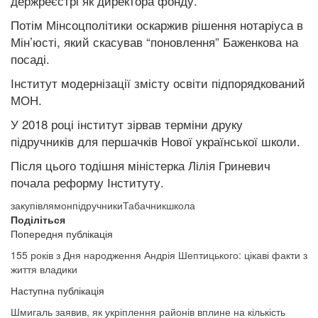
держреєстрі як директора фонду.
Потім Мінсоцполітики оскаржив рішення нотаріуса в
Мін’юсті, який скасував “поновлення” Баженкова на
посаді.
Інститут модернізації змісту освіти підпорядкований
МОН.
У 2018 році інститут зірвав терміни друку
підручників для першачків Нової української школи.
Після цього тодішня міністерка Лілія Гриневич
почала реформу Інституту.
закупівля
мон
підручники
Табачник
школа
Поділіться
Попередня публікація
155 років з Дня народження Андрія Шептицького: цікаві факти з
життя владики
Наступна публікація
Шмигаль заявив, як укріплення районів вплине на кількість