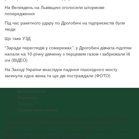
На Великдень на Львівщині оголосили штормове
попередження
Під час ракетного удару по Дрогобичі на підприємстві були
люди
Що таке УЗД
“Заради переглядів у сомережах”: у Дрогобичі дівчата-підлітки
напали на 10-річну дівчинку з перцевим газом і забризкали їй
очі (ВІДЕО)
На Заході України внаслідок падіння пішохідного мосту
загинула одна жінка та ще дві постраждали (ФОТО)
Дрогобиччина
Львівщина
Україна
Надзвичайні новини
При повному або частковому відтворенні матеріалів активне
посилання на "Говорить Дрогобиччина" обов'язкове.
Адміністрація сайту може не поділяти думку автора і не несе
відповідальності за авторські матеріали.