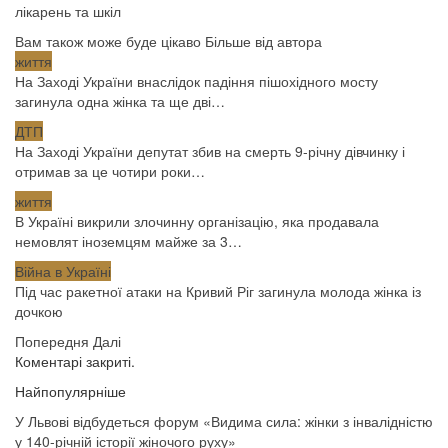
лікарень та шкіл
Вам також може буде цікаво
Більше від автора
життя
На Заході України внаслідок падіння пішохідного мосту
загинула одна жінка та ще дві…
ДТП
На Заході України депутат збив на смерть 9-річну дівчинку і
отримав за це чотири роки…
життя
В Україні викрили злочинну організацію, яка продавала
немовлят іноземцям майже за 3…
Війна в Україні
Під час ракетної атаки на Кривий Ріг загинула молода жінка із
дочкою
Попередня
Далі
Коментарі закриті.
Найпопулярніше
У Львові відбудеться форум «Видима сила: жінки з інвалідністю
у 140-річній історії жіночого руху»