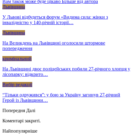
Вам також може буде цікаво
Більше від автора
Львівщина
У Львові відбудеться форум «Видима сила: жінки з
інвалідністю у 140-річній історії…
Львівщина
На Великдень на Львівщині оголосили штормове
попередження
кримінальний
На Львівщині двоє поліцейських побили 27-річного хлопця у
лісопарку: відкрито…
Вибір редакції
“Тільки одружився”: у бою за Україну загинув 27-річний
Герой із Львівщини…
Попередня
Далі
Коментарі закриті.
Найпопулярніше