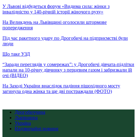
У Львові відбудеться форум «Видима сила: жінки з
інвалідністю у 140-річній історії жіночого руху»
На Великдень на Львівщині оголосили штормове
попередження
Під час ракетного удару по Дрогобичі на підприємстві були
люди
Що таке УЗД
“Заради переглядів у сомережах”: у Дрогобичі дівчата-підлітки
напали на 10-річну дівчинку з перцевим газом і забризкали їй
очі (ВІДЕО)
На Заході України внаслідок падіння пішохідного мосту
загинула одна жінка та ще дві постраждали (ФОТО)
Дрогобиччина
Львівщина
Україна
Надзвичайні новини