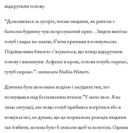
відкрутили голову.
“Домовилася за зустріч, чекаю людини, як раптом з
балкона будинку чую незрозумілий крик… Звідти вилітає
голуб і падає на землю, б’ючи крилами в конвульсіях.
Підійшовши ближче з’ясувалося, що птиці відкрутили
голову і викинули. Асфальт в крові, голова голуба окремо,
тулуб окремо.”- написала Nadiia Nimets.
Дівчина була шокована подією і засудила тих, хто
познущався над беззахисним птахом.”У мене шок. Я не
знаю ситуації, але якщо голуб прибився погрітися або в
пошуках їжі, не думаю, що це нормальна реакція людини
так її вбити, можна було б злякати щоб та полетіла. Одним