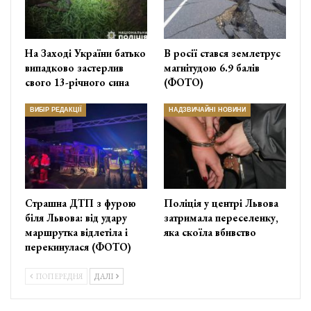
На Заході України батько
В росії стався землетрус
випадково застерлив
магнітудою 6.9 балів
свого 13-річного сина
(ФОТО)
ВИБІР РЕДАКЦІЇ
НАДЗВИЧАЙНІ НОВИНИ
Страшна ДТП з фурою
Поліція у центрі Львова
біля Львова: від удару
затримала переселенку,
маршрутка відлетіла і
яка скоїла вбивство
перекинулася (ФОТО)
ПОПЕРЕДНЯ
ДАЛІ