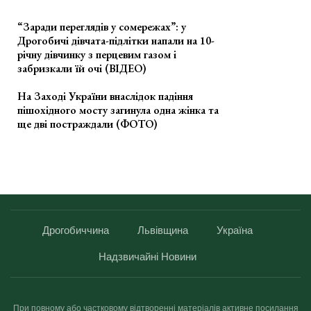
“Заради переглядів у сомережах”: у
Дрогобичі дівчата-підлітки напали на 10-
річну дівчинку з перцевим газом і
забризкали їй очі (ВІДЕО)
На Заході України внаслідок падіння
пішохідного мосту загинула одна жінка та
ще дві постраждали (ФОТО)
Дрогобиччина
Львівщина
Україна
Надзвичайні Новини
При повному або частковому відтворенні матеріалів активне посилання