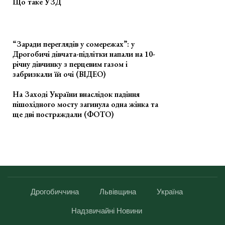
Що таке УЗД
“Заради переглядів у сомережах”: у
Дрогобичі дівчата-підлітки напали на 10-
річну дівчинку з перцевим газом і
забризкали їй очі (ВІДЕО)
На Заході України внаслідок падіння
пішохідного мосту загинула одна жінка та
ще дві постраждали (ФОТО)
Дрогобиччина
Львівщина
Україна
Надзвичайні Новини