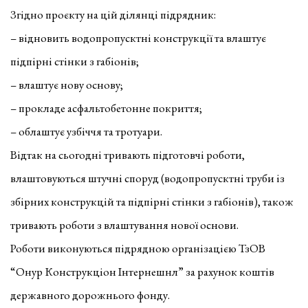
Згідно проєкту на цій ділянці підрядник:
–
відновить водопропусктні конструкції та влаштує
підпірні стінки з габіонів;
–
влаштує нову основу;
–
прокладе асфальтобетонне покриття;
–
облаштує узбіччя та тротуари.
Відтак на сьогодні тривають підготовчі роботи,
влаштовуються штучні споруд (водопропусктні труби із
збірних конструкцій та підпірні стінки з габіонів), також
тривають роботи з влаштування нової основи.
Роботи виконуються підрядною організацією ТзОВ
“Онур Конструкціон Інтернешнл” за рахунок коштів
державного дорожнього фонду.