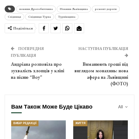
новини Дрогобиччина
Новини Львівщина
ремонт дороги
Східниця
Східниця-Турка
Турківщина
Поділіться
ПОПЕРЕДНЯ
НАСТУПНА ПУБЛІКАЦІЯ
ПУБЛІКАЦІЯ
Андріана розповіла про
Виманюють гроші під
зухвалість хлопців у кліпі
виглядом монахинь: нова
на пісню “Boy”
афера на Львівщині
(ФОТО)
Вам Також Може Буде Цікаво
All
ВИБІР РЕДАКЦІЇ
ЖИТТЯ