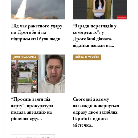
Під час ракетного удару
“Заради переглядів у
по Дрогобичі на
сомережах”: у
підприємстві були люди
Дрогобичі дівчата-
підлітки напали на…
ДРОГОБИЧЧИНА
ВІЙНА В УКРАЇНІ
“Просять взяти під
Сьогодні додому
варту”: прокуратура
назавжди повернуться
подала апеляцію на
одразу двоє загиблих
рішення суду…
Героїв із одного
містечка…
ПОПЕРЕДНЯ
ДАЛІ