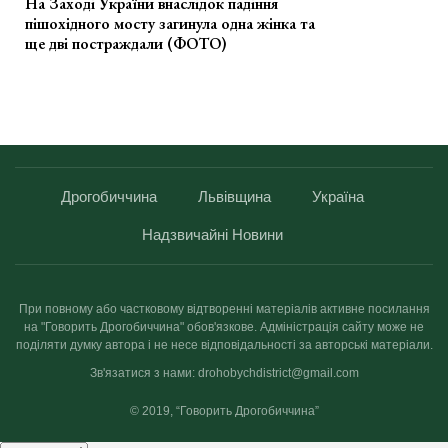
На Заході України внаслідок падіння
пішохідного мосту загинула одна жінка та
ще дві постраждали (ФОТО)
Дрогобиччина
Львівщина
Україна
Надзвичайні Новини
При повному або частковому відтворенні матеріалів активне посилання
на "Говорить Дрогобиччина" обов'язкове. Адміністрація сайту може не
поділяти думку автора і не несе відповідальності за авторські матеріали.
Зв'язатися з нами: drohobychdistrict@gmail.com
© 2019, “Говорить Дрогобиччина”