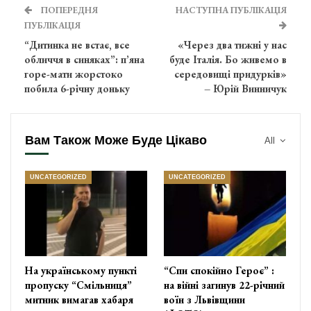
ПОПЕРЕДНЯ
НАСТУПНА ПУБЛІКАЦІЯ
ПУБЛІКАЦІЯ
“Дитинка не встає, все
«Через два тижні у нас
обличчя в синяках”: п’яна
буде Італія. Бо живемо в
горе-мати жорстоко
середовищі придурків»
побила 6-річну доньку
– Юрій Винничук
Вам Також Може Буде Цікаво
All
UNCATEGORIZED
UNCATEGORIZED
На українському пункті
“Спи спокійно Героє” :
пропуску “Смільниця”
на війні загинув 22-річний
митник вимагав хабаря
воїн з Львівщини