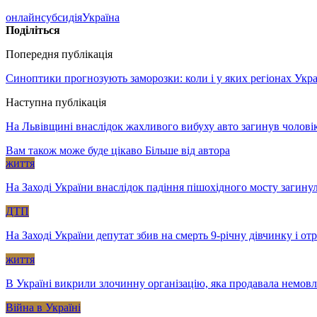
онлайн
субсидія
Україна
Поділіться
Попередня публікація
Синоптики прогнозують заморозки: коли і у яких регіонах Укр
Наступна публікація
На Львівщині внаслідок жахливого вибуху авто загинув чолов
Вам також може буде цікаво
Більше від автора
життя
На Заході України внаслідок падіння пішохідного мосту загину
ДТП
На Заході України депутат збив на смерть 9-річну дівчинку і о
життя
В Україні викрили злочинну організацію, яка продавала немов
Війна в Україні