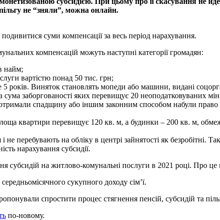
 монетизованою субсидією. При цьому про її скасування не й
пільгу не “зняли”, можна онлайн.
а подивитися суми компенсації за весь період нарахування.
мунальних компенсацій можуть наступні категорії громадян:
в найм;
слуги вартістю понад 50 тис. грн;
 5 років. Виняток становлять мопеди або машини, видані соцор
 сума заборгованості яких перевищує 20 неоподатковуваних міні
ю отримали спадщину або іншим законним способом набули право в
ща квартири перевищує 120 кв. м, а будинки – 200 кв. м, обме
я і не перебувають на обліку в центрі зайнятості як безробітні
ість нарахування субсидії.
ення субсидій на житлово-комунальні послуги в 2021 році. Про це
середньомісячного сукупного доходу сім’ї.
опонували спростити процес стягнення пенсій, субсидій та пільг
ть
по-новому.