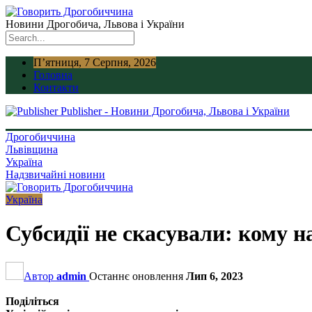
Новини Дрогобича, Львова і України
П’ятниця, 7 Серпня, 2026
Головна
Контакти
Publisher - Новини Дрогобича, Львова і України
Дрогобиччина
Львівщина
Україна
Надзвичайні новини
Україна
Субсидії не скасували: кому 
Автор
admin
Останнє оновлення
Лип 6, 2023
Поділіться