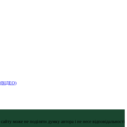
і (ВІДЕО)
айту може не поділяти думку автора і не несе відповідальності