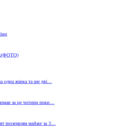
аїни
ік(ФОТО)
ла одна жінка та ще дві…
тримав за це чотири роки…
лят іноземцям майже за 3…