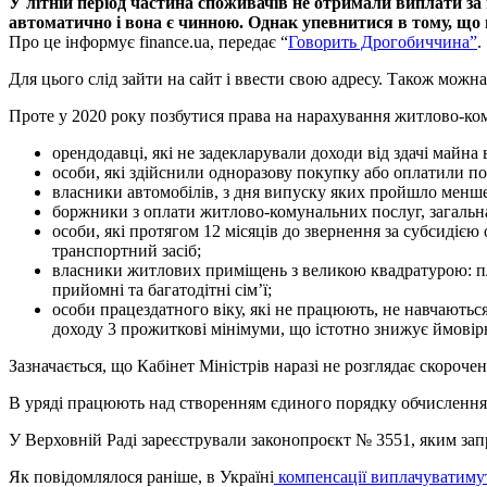
У літній період частина споживачів не отримали виплати за
автоматично і вона є чинною. Однак упевнитися в тому, що 
Про це інформує finance.ua, передає “
Говорить Дрогобиччина”
.
Для цього слід зайти на сайт і ввести свою адресу. Також можн
Проте у 2020 року позбутися права на нарахування житлово-ко
орендодавці, які не задекларували доходи від здачі майна 
особи, які здійснили одноразову покупку або оплатили по
власники автомобілів, з дня випуску яких пройшло менше
боржники з оплати житлово-комунальних послуг, загальна
особи, які протягом 12 місяців до звернення за субсидіє
транспортний засіб;
власники житлових приміщень з великою квадратурою: пло
прийомні та багатодітні сім’ї;
особи працездатного віку, які не працюють, не навчаютьс
доходу 3 прожиткові мінімуми, що істотно знижує ймовірн
Зазначається, що Кабінет Міністрів наразі не розглядає скороч
В уряді працюють над створенням єдиного порядку обчислення 
У Верховній Раді зареєстрували законопроєкт № 3551, яким запр
Як повідомлялося раніше, в Україні
компенсації виплачуватиму