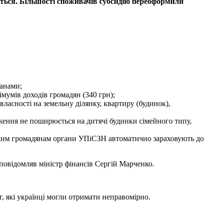
деться. Більшості споживачів субсидію переоформили
ганами;
мумів доходів громадян (340 грн);
ласності на земельну ділянку, квартиру (будинок),
ження не поширюється на дитячі будинки сімейного типу,
. Таким громадянам органи УПіСЗН автоматично зараховують до
 повідомляв міністр фінансів Сергій Марченко.
, які українці могли отримати неправомірно.