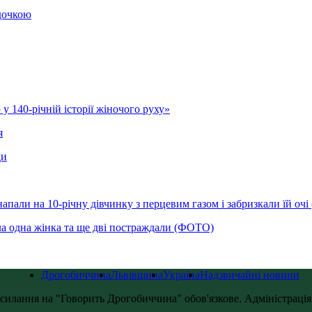
 дочкою
у 140-річній історії жіночого руху»
я
ди
напали на 10-річну дівчинку з перцевим газом і забризкали їй оч
ла одна жінка та ще дві постраждали (ФОТО)
Дрогобиччина
Львівщина
Україна
Надзвичайні новини
силання на "Говорить Дрогобиччина" обов'язкове. Адміністрація с