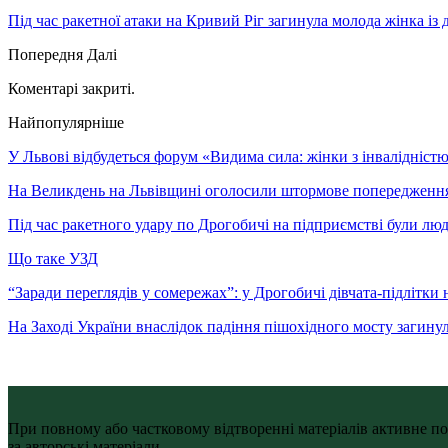
Під час ракетної атаки на Кривий Ріг загинула молода жінка із
Попередня
Далі
Коментарі закриті.
Найпопулярніше
У Львові відбудеться форум «Видима сила: жінки з інвалідністю 
На Великдень на Львівщині оголосили штормове попередженн
Під час ракетного удару по Дрогобичі на підприємстві були лю
Що таке УЗД
“Заради переглядів у сомережах”: у Дрогобичі дівчата-підлітки 
На Заході України внаслідок падіння пішохідного мосту загину
При повному або частковому відтворенні матеріалів активне по
за авторські матеріали.