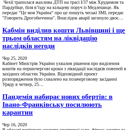
Чехії трапилася жахлива ДТП на трасі I/37 між Хрудимом та
Пардубіце, біля в’їзду на кільцеву поруч із Медлешице. Як
передає “Це моя Україна“ про це пишуть чеські ЗМІ, передає
"Говорить Дрогобиччина". Внаслідок аварії загинуло двоє…
Кабмін виділив кошти Львівщині і ще
трьом областям на ліквідацію
наслідків негоди
Чер 25, 2020
Кабінет Міністрів України ухвалив рішення про виділення
коштів на першочергові кроки з ліквідації наслідків повеней в
західних областях України. Відповідний проект
розпорядження було схвалено на позачерговому засіданні
Уряду в четвер, 25…
Пандемія набирає нових обертів: в
Івано-Франківську посилюють
карантин
Чер 16, 2020
В області вирішили закрити спортивні зали, фітнес-центри та