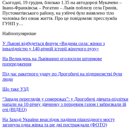
Сьогодні, 19 грудня, близько 1.35 на автодорозі Мукачево –
Івано-Франківськ – Рогатин – Львів поблизу села Гринів,
Пустомитівського району, на узбіччі було виявлено тіло
чоловіка без ознак життя. Про це повідомляє пресслужба
ГУНП у…
Найпопулярніше
У Львові відбудеться форум «Видима сила: жінки з
інвалідністю у 140-річній історії жіночого руху»
На Великдень на Львівщині оголосили штормове
попередження
Під час ракетного удару по Дрогобичі на підприємстві були
люди
Що таке УЗД
“Заради переглядів у сомережах”: у Дрогобичі дівчата-підлітки
напали на 10-річну дівчинку з перцевим газом і забризкали їй
очі (ВІДЕО)
На Заході України внаслідок падіння пішохідного мосту
загинула одна жінка та ще дві постраждали (ФОТО)