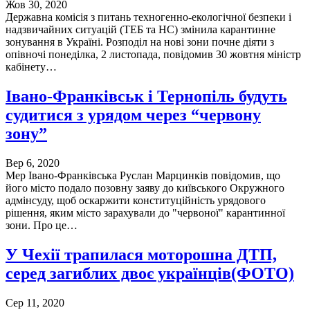
Жов 30, 2020
Державна комісія з питань техногенно-екологічної безпеки і
надзвичайних ситуацій (ТЕБ та НС) змінила карантинне
зонування в Україні. Розподіл на нові зони почне діяти з
опівночі понеділка, 2 листопада, повідомив 30 жовтня міністр
кабінету…
Івано-Франківськ і Тернопіль будуть
судитися з урядом через “червону
зону”
Вер 6, 2020
Мер Івано-Франківська Руслан Марцинків повідомив, що
його місто подало позовну заяву до київського Окружного
адмінсуду, щоб оскаржити конституційність урядового
рішення, яким місто зарахували до "червоної" карантинної
зони. Про це…
У Чехії трапилася моторошна ДТП,
серед загиблих двоє українців(ФОТО)
Сер 11, 2020