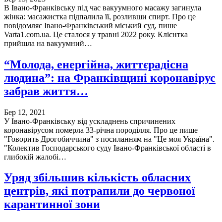
В Івано-Франківську під час вакуумного масажу загинула
жінка: масажистка підпалила її, розливши спирт. Про це
повідомляє Івано-Франківський міський суд, пише
Varta1.com.ua. Це сталося у травні 2022 року. Клієнтка
прийшла на вакуумний…
“Молода, енергійна, життєрадісна
людина”: на Франківщині коронавірус
забрав життя…
Бер 12, 2021
У Івано-Франківську від ускладнень спричинених
коронавірусом померла 33-річна породілля. Про це пише
"Говорить Дрогобиччина" з посиланням на "Це моя Україна".
"Колектив Господарського суду Івано-Франківської області в
глибокій жалобі…
Уряд збільшив кількість обласних
центрів, які потрапили до червоної
карантинної зони