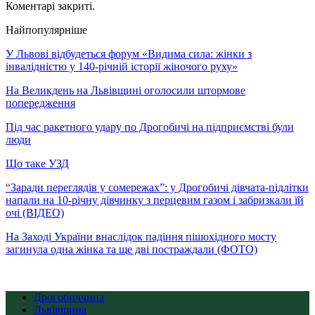
Коментарі закриті.
Найпопулярніше
У Львові відбудеться форум «Видима сила: жінки з
інвалідністю у 140-річній історії жіночого руху»
На Великдень на Львівщині оголосили штормове
попередження
Під час ракетного удару по Дрогобичі на підприємстві були
люди
Що таке УЗД
“Заради переглядів у сомережах”: у Дрогобичі дівчата-підлітки
напали на 10-річну дівчинку з перцевим газом і забризкали їй
очі (ВІДЕО)
На Заході України внаслідок падіння пішохідного мосту
загинула одна жінка та ще дві постраждали (ФОТО)
Дрогобиччина
Львівщина