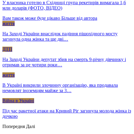
У власника готелю в Східниці група рекетирів вимагала 1,6
млн доларів (ФОТО, ВІДЕО)
Вам також може буде цікаво
Більше від автора
життя
На Заході України внаслідок падіння пішохідного мосту
загинула одна жінка та ще дві…
ДТП
На Заході України депутат збив на смерть 9-річну дівчинку і
отримав за це чотири роки…
життя
В Україні викрили злочинну організацію, яка продавала
немовлят іноземцям майже за 3…
Війна в Україні
Під час ракетної атаки на Кривий Ріг загинула молода жінка із
дочкою
Попередня
Далі