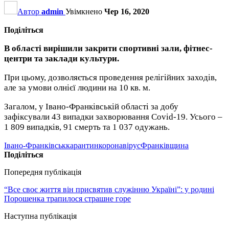
Автор
admin
Увімкнено
Чер 16, 2020
Поділіться
В області вирішили закрити спортивні зали, фітнес-
центри та заклади культури.
При цьому, дозволяється проведення релігійних заходів,
але за умови олнієї людини на 10 кв. м.
Загалом, у Івано-Франківській області за добу
зафіксували 43 випадки захворювання Covid-19. Усього –
1 809 випадків, 91 смерть та 1 037 одужань.
Івано-Франківськ
карантин
коронавірус
Франківщина
Поділіться
Попередня публікація
“Все своє життя він присвятив служінню Україні”: у родині
Порошенка трапилося страшне горе
Наступна публікація