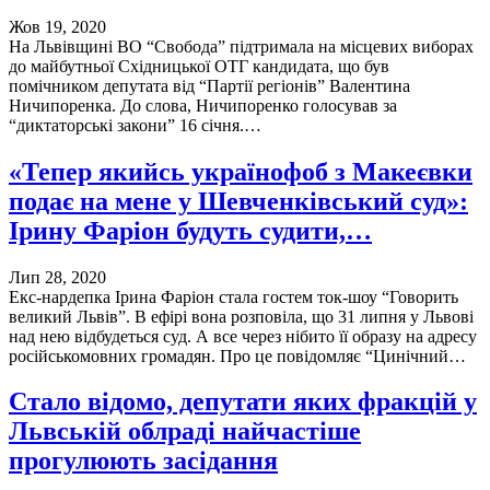
Жов 19, 2020
На Львівщині ВО “Свобода” підтримала на місцевих виборах
до майбутньої Східницької ОТГ кандидата, що був
помічником депутата від “Партії регіонів” Валентина
Ничипоренка. До слова, Ничипоренко голосував за
“диктаторські закони” 16 січня.…
«Тепер якийсь українофоб з Макеєвки
подає на мене у Шевченківський суд»:
Ірину Фаріон будуть судити,…
Лип 28, 2020
Екс-нардепка Ірина Фаріон стала гостем ток-шоу “Говорить
великий Львів”. В ефірі вона розповіла, що 31 липня у Львові
над нею відбудеться суд. А все через нібито її образу на адресу
російськомовних громадян. Про це повідомляє “Цинічний…
Стало відомо, депутати яких фракцій у
Львській облраді найчастіше
прогулюють засідання