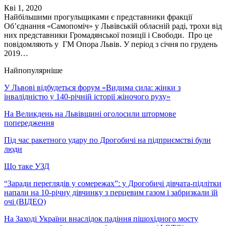
Кві 1, 2020
Найбільшими прогульщиками є представники фракції
Об’єднання «Самопоміч» у Львівській обласній раді, трохи від
них представники Громадянської позиції і Свободи. Про це
повідомляють у ГМ Опора Львів. У період з січня по грудень
2019…
Найпопулярніше
У Львові відбудеться форум «Видима сила: жінки з
інвалідністю у 140-річній історії жіночого руху»
На Великдень на Львівщині оголосили штормове
попередження
Під час ракетного удару по Дрогобичі на підприємстві були
люди
Що таке УЗД
“Заради переглядів у сомережах”: у Дрогобичі дівчата-підлітки
напали на 10-річну дівчинку з перцевим газом і забризкали їй
очі (ВІДЕО)
На Заході України внаслідок падіння пішохідного мосту