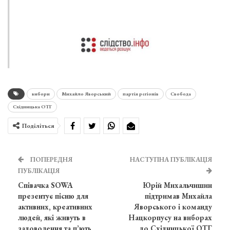
вибори
Михайло Яворський
партія регіонів
Свобода
Східницька ОТГ
Поділіться
ПОПЕРЕДНЯ
НАСТУПНА ПУБЛІКАЦІЯ
ПУБЛІКАЦІЯ
Співачка SOWA
Юрій Михальчишин
презентує пісню для
підтримав Михайла
активних, креативних
Яворського і команду
людей, які живуть в
Нацкорпусу на виборах
задоволення та п’ють
до Східницької ОТГ