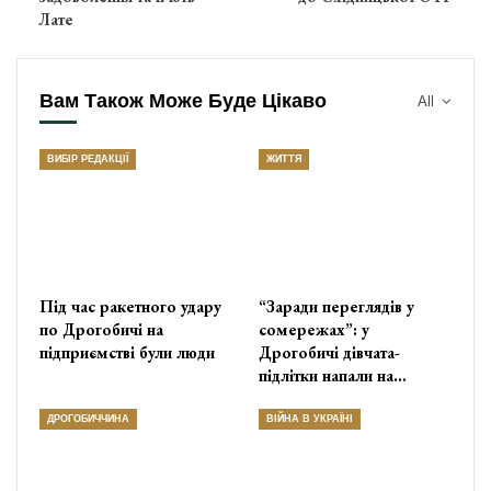
Лате
Вам Також Може Буде Цікаво
All
ВИБІР РЕДАКЦІЇ
ЖИТТЯ
Під час ракетного удару
“Заради переглядів у
по Дрогобичі на
сомережах”: у
підприємстві були люди
Дрогобичі дівчата-
підлітки напали на…
ДРОГОБИЧЧИНА
ВІЙНА В УКРАЇНІ