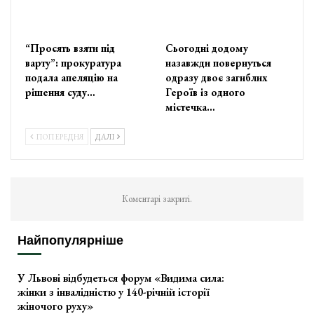
“Просять взяти під
Сьогодні додому
варту”: прокуратура
назавжди повернуться
подала апеляцію на
одразу двоє загиблих
рішення суду…
Героїв із одного
містечка…
ПОПЕРЕДНЯ
ДАЛІ
Коментарі закриті.
Найпопулярніше
У Львові відбудеться форум «Видима сила:
жінки з інвалідністю у 140-річній історії
жіночого руху»