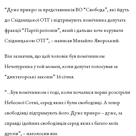
“Дуже прикро за представників ВО “Свобода”, які йдуть
до Східницької ОТГ і підтримують помічника депутата
фракції “Партії регіонів”, який і дальше хоче керувати
Східницькою ОТГ”, – написав Михайло Яворський.
Він зазначив, що цей чоловік був помічником
Нечепуренка у той момен, коли депутат голосував за
“диктаторські закони” 16 січня.
“…Був помічником і тоді, коли почалися перші розстріли
Небесної Сотні, серед яких і були свободівці. А тепер
свободівці підтримують його. Дуже прикро – дуже, за
справді ідейних свободівців серед яких є багато моїх
друзів”, – наголосив він.