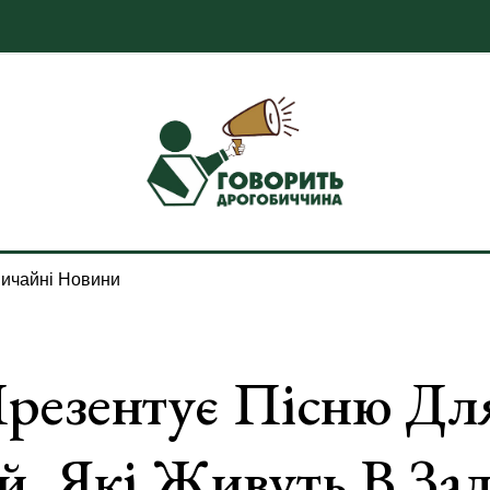
ичайні Новини
резентує Пісню Дл
, Які Живуть В За