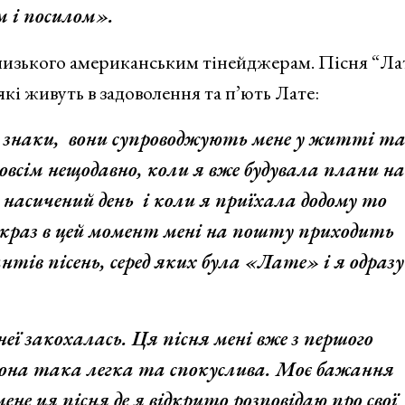
 і посилом».
близького американським тінейджерам. Пісня “Ла
кі живуть в задоволення та п’ють Лате:
і знаки, вони супроводжують мене у житті т
сім нещодавно, коли я вже будувала плани на
 насичений день і коли я приїхала додому то
якраз в цей момент мені на пошту приходить
тів пісень, серед яких була «Лате» і я одразу
еї закохалась. Ця пісня мені вже з першого
Вона така легка та спокуслива. Моє бажання
е ця пісня де я відкрито розповідаю про свої