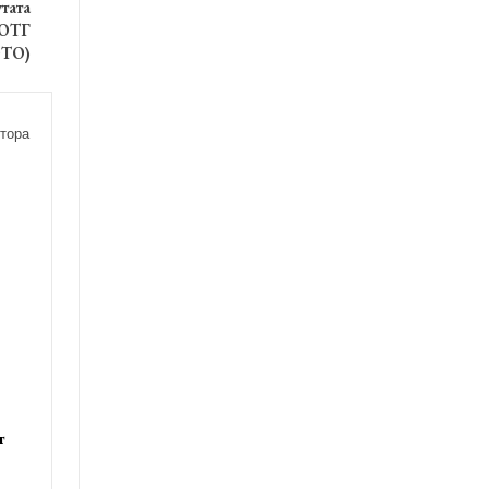
тата
 ОТГ
ТО)
тора
т