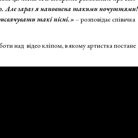
аю. Але зараз я наповнена такими почуттями!
присвячувати такі пісні.»
– розповідає співачка
оти над відео кліпом, в якому артистка постане