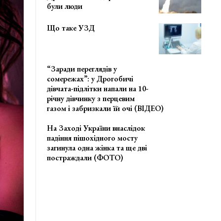
були люди
Що таке УЗД
“Заради переглядів у
сомережах”: у Дрогобичі
дівчата-підлітки напали на 10-
річну дівчинку з перцевим
газом і забризкали їй очі (ВІДЕО)
На Заході України внаслідок
падіння пішохідного мосту
загинула одна жінка та ще дві
постраждали (ФОТО)