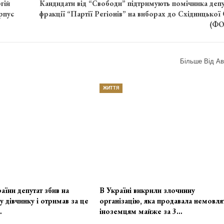
гій
Кандидати від “Свободи” підтримують помічника депу
рпус
фракції “Партії Регіонів” на виборах до Східницької
(ФО
Більше Від Ав
ЖИТТЯ
аїни депутат збив на
В Україні викрили злочинну
у дівчинку і отримав за це
організацію, яка продавала немовля
…
іноземцям майже за 3…