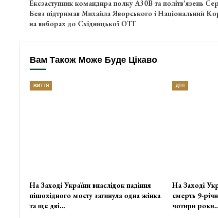
Ексзаступник командира полку А30В та політв’язень Сер
Бевз підтримав Михайла Яворського і Haціoнальний Ko
на виборах до Східницької ОТГ
Вам Також Може Буде Цікаво
ЖИТТЯ
ДТП
На Заході України внаслідок падіння
На Заході Укр
пішохідного мосту загинула одна жінка
смерть 9-річн
та ще дві…
чотири роки