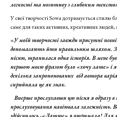
легкості та позитиву з глибоким текстом
У свої творчості Sowa дотримується стилю 
саме для таких активних, креативних людей, я
«
У моїй творчості завжди присутні певн
допомагають йти правильним шляхом. Зов
пісню, трапилася одна історія. В мене був
першою моєю фразою було «хочу лате» і 
декілька запропонованих від автора варіан
сприйняла це як знак.
Вперше прослухавши цю пісня я одразу в н
прослуховування навіювала залежність. 
здійснилось -«Латте» я отримала! Для мен