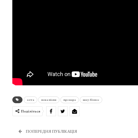
sowa
нова пісня
премєра
шоу-бізнес
Поділіться
ПОПЕРЕДНЯ ПУБЛІКАЦІЯ