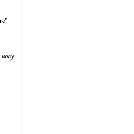
те”
а
 нову