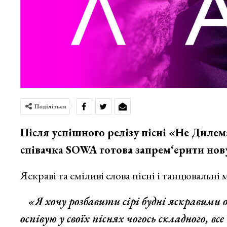
Поділіться
Після успішного релізу пісні «Не Дилема
співачка SOWA готова запрем‘єрити нов
Яскраві та сміливі слова пісні і танцювальні
«Я хочу розбавити сірі будні яскравими
оспівую у своїх піснях чогось складного, в