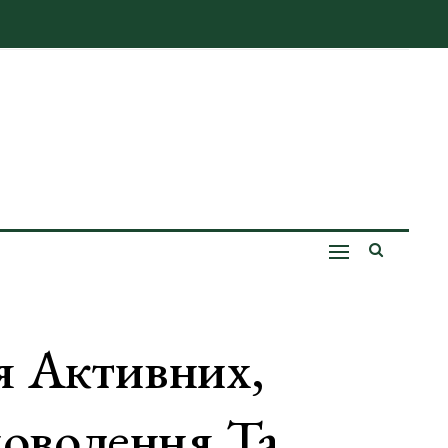
я Активних,
доволення Та