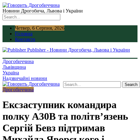
Новини Дрогобича, Львова і України
Четвер, 6 Серпня, 2026
Головна
Контакти
Publisher - Новини Дрогобича, Львова і України
Дрогобиччина
Львівщина
Україна
Надзвичайні новини
Дрогобиччина
Ексзаступник командира
полку А30В та політв’язень
Сергій Бевз підтримав
Михайла Яворського і