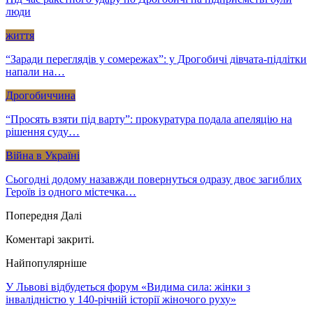
люди
життя
“Заради переглядів у сомережах”: у Дрогобичі дівчата-підлітки
напали на…
Дрогобиччина
“Просять взяти під варту”: прокуратура подала апеляцію на
рішення суду…
Війна в Україні
Сьогодні додому назавжди повернуться одразу двоє загиблих
Героїв із одного містечка…
Попередня
Далі
Коментарі закриті.
Найпопулярніше
У Львові відбудеться форум «Видима сила: жінки з
інвалідністю у 140-річній історії жіночого руху»