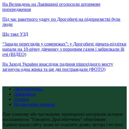
На Великдень на Львівщині оголосили штормове
попередження
Під час ракетного удару по Дрогобичі на підприємстві були
люди
Що таке УЗД
“Заради переглядів у сомережах”: у Дрогобичі дівчата-підлітки
напали на 10-річну дівчинку з перцевим газом і забризкали їй
очі (ВІДЕО)
На Заході України внаслідок падіння пішохідного мосту
загинула одна жінка та ще дві постраждали (ФОТО)
Дрогобиччина
Львівщина
Україна
Надзвичайні новини
При повному або частковому відтворенні матеріалів активне
посилання на "Говорить Дрогобиччина" обов'язкове.
Адміністрація сайту може не поділяти думку автора і не несе