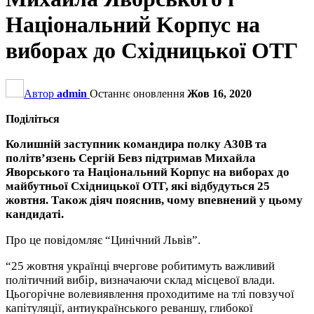
Haціoнальний Koрпус на
виборах до Східницької ОТГ
Автор
admin
Останнє оновлення
Жов 16, 2020
Поділіться
Колишній заступник командира полку А30В та
політв’язень Сергій Бевз підтримав Михайла
Яворського та Haціoнальний Koрпус на виборах до
майбутньої Східницької ОТГ, які відбудуться 25
жовтня. Також діяч пояснив, чому впевнений у цьому
кандидаті.
Про це повідомляє “Цинічний Львів”.
“25 жовтня українці вчергове робитимуть важливий
політичний вибір, визначаючи склад місцевої влади.
Цьогорічне волевиявлення проходитиме на тлі повзучої
капітуляції, антиукраїнського реваншу, глибокої