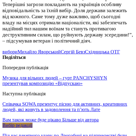
Теперішні загрози покладають на українців особливу
відповідальність за їхній вибір. Доля держави залежить
від кожного. Саме тому дуже важливо, щоб сьогодні
владу на місцях отримали націоналісти, які забезпечать
надійний тил нашим воїнам та стануть противагою
деструктивним силам, що руйнують державу зсередини!”,
– підсумував ветеран і політичний діяч.
вибори
Михайло Яворський
Сергій Бевз
Східницька ОТГ
Поділіться
Попередня публікація
Музика для вільних людей – гурт PANCHYSHYN
презентував композицію «Відпускаю»
Наступна публікація
Співачка SOWA презентує пісню для активних, креативних
людей, які живуть в задоволення та п’ють Лате
Вам також може буде цікаво
Більше від автора
Вибір редакції
Під час ракетного удару по Дрогобичі на підприємстві були