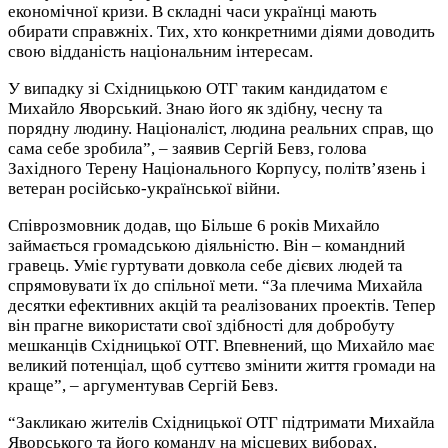
економічної кризи. В складні часи українці мають
обирати справжніх. Тих, хто конкретними діями доводить
свою відданість національним інтересам.
У випадку зі Східницькою ОТГ таким кандидатом є
Михайло Яворський. Знаю його як здібну, чесну та
порядну людину. Націоналіст, людина реальних справ, що
сама себе зробила”, – заявив Сергій Бевз, голова
Західного Терену Національного Корпусу, політв’язень і
ветеран російсько-української війни.
Співрозмовник додав, що Більше 6 років Михайло
займається громадською діяльністю. Він – командний
гравець. Уміє гуртувати довкола себе дієвих людей та
спрямовувати їх до спільної мети. “За плечима Михайла
десятки ефективних акцій та реалізованих проектів. Тепер
він прагне використати свої здібності для добробуту
мешканців Східницької ОТГ. Впевнений, що Михайло має
великий потенціал, щоб суттєво змінити життя громади на
краще”, – аргументував Сергій Бевз.
“Закликаю жителів Східницької ОТГ підтримати Михайла
Яворського та його команду на місцевих виборах.