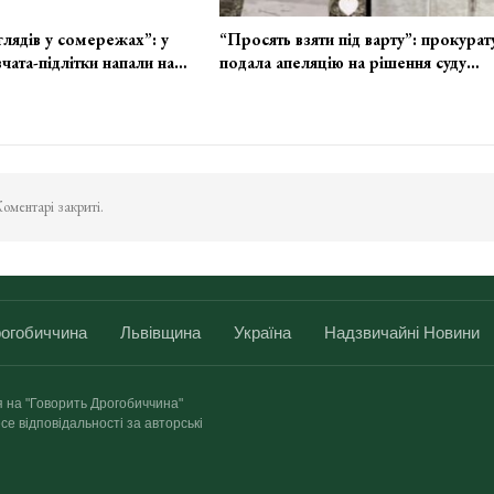
глядів у сомережах”: у
“Просять взяти під варту”: прокурат
чата-підлітки напали на…
подала апеляцію на рішення суду…
оментарі закриті.
огобиччина
Львівщина
Україна
Надзвичайні Новини
я на "Говорить Дрогобиччина"
се відповідальності за авторські