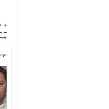
Я
фури
овік
тора