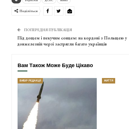
Борислав
ДСНС
жінка
Поділіться
ПОПЕРЕДНЯ ПУБЛІКАЦІЯ
Під дощем і пекучим сонцем: на кордоні з Польщею у
довжелезній черзі застрягли багато українців
Вам Також Може Буде Цікаво
ВИБІР РЕДАКЦІЇ
ЖИТТЯ