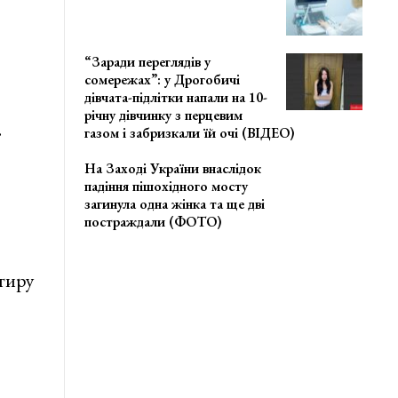
“Заради переглядів у
сомережах”: у Дрогобичі
дівчата-підлітки напали на 10-
річну дівчинку з перцевим
.
газом і забризкали їй очі (ВІДЕО)
На Заході України внаслідок
падіння пішохідного мосту
загинула одна жінка та ще дві
постраждали (ФОТО)
тиру