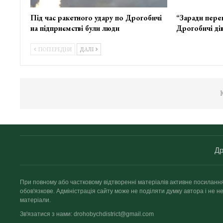
Під час ракетного удару по Дрогобичі
“Заради пере
на підприємстві були люди
Дрогобичі дів
ПОПЕРЕДНЯ
ДАЛІ
К
Др
При повному або частковому відтворенні матеріалів активне посиланн
обов'язкове. Адміністрація сайту може не поділяти думку автора і не не
матеріали.
Зв'язатися з нами: drohobychdistrict@gmail.com