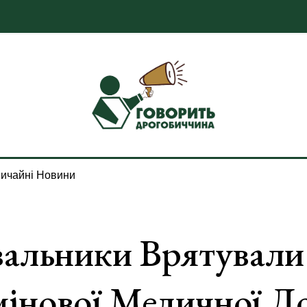
ичайні Новини
вальники Врятували
мінової Медичної Д