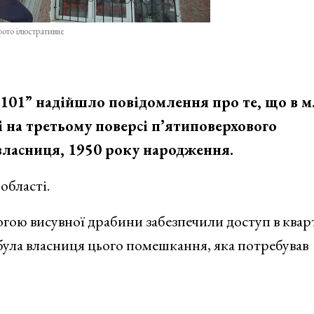
фото ілюстративне
101” надійшло повідомлення про те, що в м
рі на третьому поверсі п’ятиповерхового
власниця, 1950 року народження.
області.
гою висувної драбини забезпечили доступ в квар
 була власниця цього помешкання, яка потребував