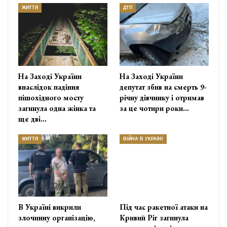
ЖИТТЯ
ДТП
На Заході України
На Заході України
внаслідок падіння
депутат збив на смерть 9-
пішохідного мосту
річну дівчинку і отримав
загинула одна жінка та
за це чотири роки…
ще дві…
ЖИТТЯ
ВІЙНА В УКРАЇНІ
В Україні викрили
Під час ракетної атаки на
злочинну організацію,
Кривий Ріг загинула