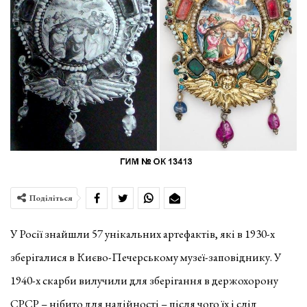
Поділіться
У Росії знайшли 57 унікальних артефактів, які в 1930-х
зберігалися в Києво-Печерському музеї-заповіднику. У
1940-х скарби вилучили для зберігання в держохорону
СРСР – нібито для надійності – після чого їх і слід