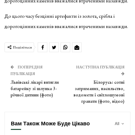
дорогоцінних каменів вважалися втраченими назавжди.
До цього часу безцінні артефакти із золота, срібла і
дорогоцінних каменів вважалися втраченими назавжди.
Поділіться
ПОПЕРЕДНЯ
НАСТУПНА ПУБЛІКАЦІЯ
ПУБЛІКАЦІЯ
Львівські лікарі витягли
Білорусь: сотні
батарейку зі шлунка 3-
затриманих, насильство,
річної дитини (фото)
водомети і світлошумові
гранати (фото, відео)
Вам Також Може Буде Цікаво
All