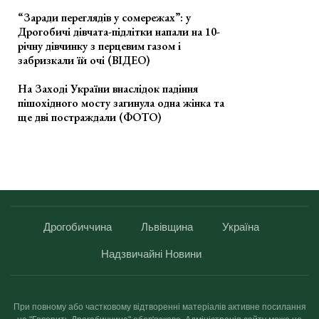
“Заради переглядів у сомережах”: у
Дрогобичі дівчата-підлітки напали на 10-
річну дівчинку з перцевим газом і
забризкали їй очі (ВІДЕО)
На Заході України внаслідок падіння
пішохідного мосту загинула одна жінка та
ще дві постраждали (ФОТО)
Дрогобиччина
Львівщина
Україна
Надзвичайні Новини
При повному або частковому відтворенні матеріалів активне посилання