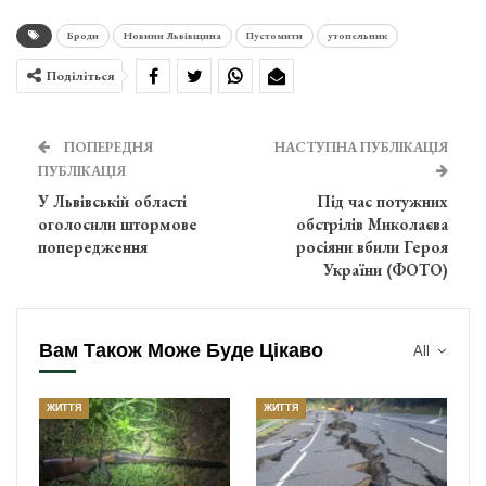
Броди
Новини Львівщина
Пустомити
утопельник
Поділіться
ПОПЕРЕДНЯ
НАСТУПНА ПУБЛІКАЦІЯ
ПУБЛІКАЦІЯ
У Львівській області
Під час потужних
оголосили штормове
обстрілів Миколаєва
попередження
росіяни вбили Героя
України (ФОТО)
Вам Також Може Буде Цікаво
All
ЖИТТЯ
ЖИТТЯ