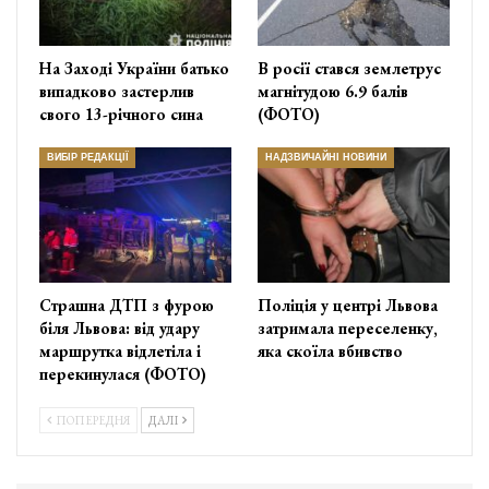
На Заході України батько
В росії стався землетрус
випадково застерлив
магнітудою 6.9 балів
свого 13-річного сина
(ФОТО)
ВИБІР РЕДАКЦІЇ
НАДЗВИЧАЙНІ НОВИНИ
Страшна ДТП з фурою
Поліція у центрі Львова
біля Львова: від удару
затримала переселенку,
маршрутка відлетіла і
яка скоїла вбивство
перекинулася (ФОТО)
ПОПЕРЕДНЯ
ДАЛІ