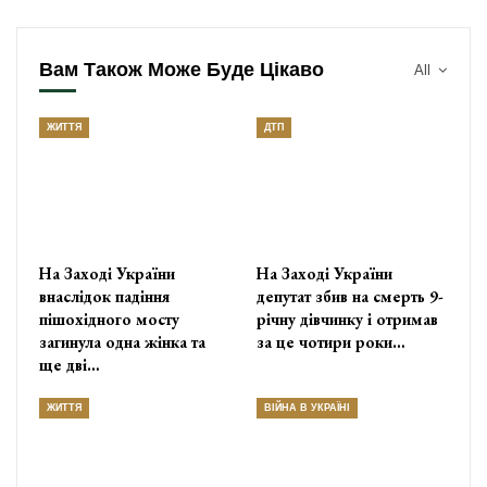
Вам Також Може Буде Цікаво
All
ЖИТТЯ
ДТП
На Заході України
На Заході України
внаслідок падіння
депутат збив на смерть 9-
пішохідного мосту
річну дівчинку і отримав
загинула одна жінка та
за це чотири роки…
ще дві…
ЖИТТЯ
ВІЙНА В УКРАЇНІ