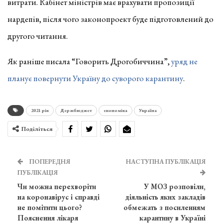
витрати. Кабінет міністрів має врахувати пропозиції
нардепів, після чого законопроект буде підготовлений до
другого читання.
Як раніше писала “Говорить Дрогобиччина”,
уряд не
планує повернути Україну до суворого карантину
.
2021 рік
Держбюджет
економіка
Україна
Поділіться
ПОПЕРЕДНЯ
НАСТУПНА ПУБЛІКАЦІЯ
ПУБЛІКАЦІЯ
Чи можна перехворіти
У МОЗ розповіли,
на коронавірус і справді
діяльність яких закладів
не помітити цього?
обмежать з посиленням
Пояснення лікаря
карантину в Україні