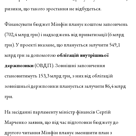
ризики, що такого зростання не відбудеться.
Фінансувати бюджет Мінфін планує коштом запозичень
(702,4 млрд грн) і надходжень від приватизації (6 млрд
грн). У проекті вказане, що планується залучити 549,1
млрд грн за допомогою
облігацій внутрішньої
держпозики
(ОВДП). Зовнішні запозичення
становитимуть 153,3 млрд грн, з них від облігацій
зовнішньої держпозики планується залучити 86,4 млрд
грн.
На засіданні парламенту міністр фінансів Сергій
Марченко заявив, що під час підготовки бюджету до
другого читання Мінфін планує зменшити план з