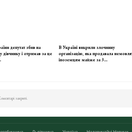
аїни депутат збив на
В Україні викрили злочинну
у дівчинку і отримав за це
організацію, яка продавала немовля
…
іноземцям майже за 3…
оментарі закриті.
огобиччина
Львівщина
Україна
Надзвичайні Новини