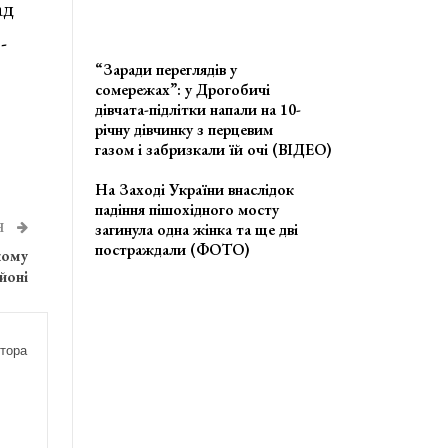
ад
-
“Заради переглядів у
сомережах”: у Дрогобичі
дівчата-підлітки напали на 10-
річну дівчинку з перцевим
газом і забризкали їй очі (ВІДЕО)
На Заході України внаслідок
падіння пішохідного мосту
Я
загинула одна жінка та ще дві
постраждали (ФОТО)
кому
йоні
тора