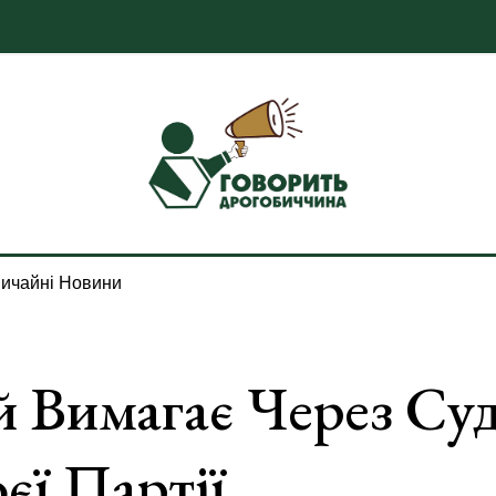
ичайні Новини
 Вимагає Через Суд
єї Партії