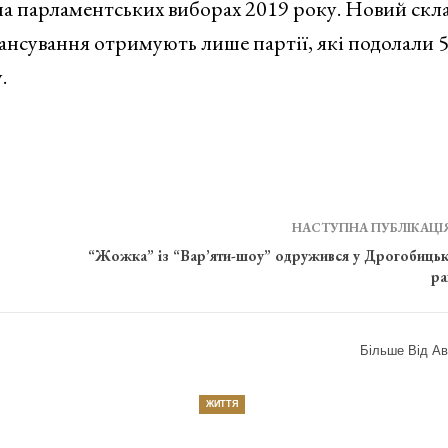
 на парламентських виборах 2019 року. Новий скл
ансування отримують лише партії, які подолали 5
.
НАСТУПНА ПУБЛІКАЦІ
“Жожка” із “Вар’яти-шоу” одружився у Дрогобиць
ра
Більше Від Ав
ЖИТТЯ