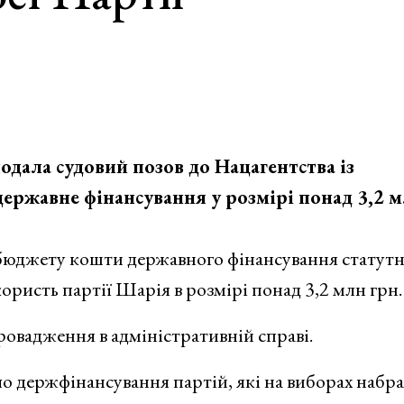
дала судовий позов до Нацагентства із
державне фінансування у розмірі понад 3,2 
 бюджету кошти державного фінансування статутн
користь партії Шарія в розмірі понад 3,2 млн грн.
ровадження в адміністративній справі.
о держфінансування партій, які на виборах набр