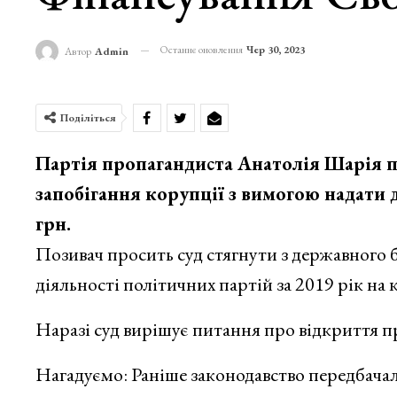
Останнє оновлення
Чер 30, 2023
Автор
Admin
Поділіться
Партія пропагандиста Анатолія Шарія по
запобігання корупції з вимогою надати 
грн.
Позивач просить суд стягнути з державного
діяльності політичних партій за 2019 рік на 
Наразі суд вирішує питання про відкриття п
Нагадуємо: Раніше законодавство передбачал