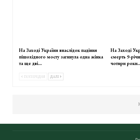
На Заході України внаслідок падіння
На Заході Укр
пішохідного мосту загинула одна жінка
смерть 9-річн
та ще дві…
чотири роки
ПОПЕРЕДНЯ
ДАЛІ
К
Др