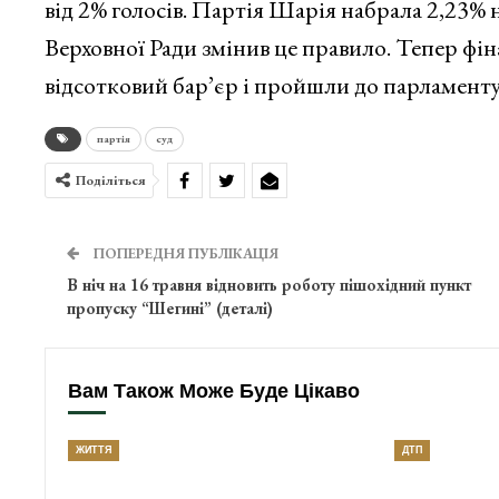
від 2% голосів. Партія Шарія набрала 2,23%
Верховної Ради змінив це правило. Тепер фін
відсотковий бар’єр і пройшли до парламенту
партія
суд
Поділіться
ПОПЕРЕДНЯ ПУБЛІКАЦІЯ
В ніч на 16 травня відновить роботу пішохідний пункт
пропуску “Шегині” (деталі)
Вам Також Може Буде Цікаво
ЖИТТЯ
ДТП