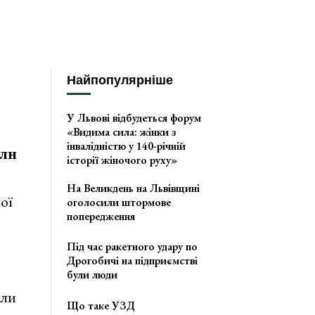
Найпопулярніше
У Львові відбудеться форум
«Видима сила: жінки з
інвалідністю у 140-річній
млн
історії жіночого руху»
На Великдень на Львівщині
ої
оголосили штормове
попередження
Під час ракетного удару по
Дрогобичі на підприємстві
були люди
али
Що таке УЗД