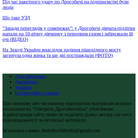
Під час ракетного удару по Дрогобичі на підприємстві були
люди
Що таке УЗД
“Заради переглядів у сомережах”: у Дрогобичі дівчата-підлітки
напали на 10-річну дівчинку з перцевим газом і забризкали їй
очі (ВІДЕО)
На Заході України внаслідок падіння пішохідного мосту
загинула одна жінка та ще дві постраждали (ФОТО)
Дрогобиччина
Львівщина
Україна
Надзвичайні новини
При повному або частковому відтворенні матеріалів активне
посилання на "Говорить Дрогобиччина" обов'язкове.
Адміністрація сайту може не поділяти думку автора і не несе
відповідальності за авторські матеріали.
Зв'язатися з нами: drohobychdistrict@gmail.com