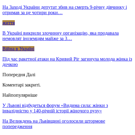
На Заході України депутат збив на смерть 9-річну дівчинку і
отримав за це чотири роки…
життя
В Україні викрили злочинну організацію, яка продавала
немовлят іноземцям майже за 3…
Війна в Україні
Під час ракетної атаки на Кривий Ріг загинула молода жінка із
дочкою
Попередня
Далі
Коментарі закриті.
Найпопулярніше
У Львові відбудеться форум «Видима сила: жінки з
інвалідністю у 140-річній історії жіночого руху»
На Великдень на Львівщині оголосили штормове
попередження