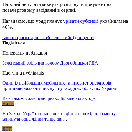
Народні депутати можуть розглянути документ на
позачерговому засіданні в серпні.
Нагадаємо, що уряд планує
урізати субсидії
українцям на
40%.
законопроєкт
зарплата
Зеленський
підвищення
Поділіться
Попередня публікація
Зеленський звільнив голову Дрогобицької РДА
Наступна публікація
Один із найбільших мобільних та інтернет операторів
припиняє надавати послуги у західних областях України
Вам також може буде цікаво
Більше від автора
життя
На Заході України внаслідок падіння пішохідного мосту
загинула одна жінка та ще дві…
ДТП