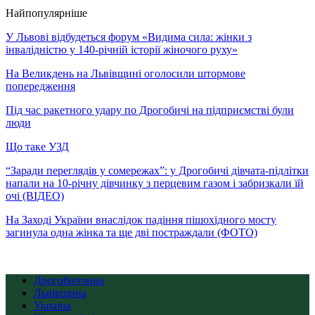
Найпопулярніше
У Львові відбудеться форум «Видима сила: жінки з
інвалідністю у 140-річній історії жіночого руху»
На Великдень на Львівщині оголосили штормове
попередження
Під час ракетного удару по Дрогобичі на підприємстві були
люди
Що таке УЗД
“Заради переглядів у сомережах”: у Дрогобичі дівчата-підлітки
напали на 10-річну дівчинку з перцевим газом і забризкали їй
очі (ВІДЕО)
На Заході України внаслідок падіння пішохідного мосту
загинула одна жінка та ще дві постраждали (ФОТО)
Дрогобиччина
Львівщина
Україна