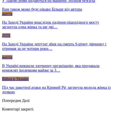
У Львові роми кидаються на машини, поліція безсила
Вам також може буде цікаво
Більше від автора
життя
На Заході України внаслідок падіння пішохідного мосту
загинула одна жінка та ще дві…
ДТП
На Заході України депутат збив на смерть 9-річну дівчинку і
отримав за це чотири роки…
життя
В Україні викрили злочинну організацію, яка продавала
немовлят іноземцям майже за 3…
Війна в Україні
Під час ракетної атаки на Кривий Ріг загинула молода жінка із
дочкою
Попередня
Далі
Коментарі закриті.