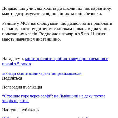
Додамо, що учні, які ходять до школи під час карантину,
мають дотримуватися відповідних заходів безпеки.
Раніше у МОЗ наголошували, що дозволяють працювати
на час карантину дитячим садочкам і школам для учнів
початкових класів. Водночас школярів з 5 по 11 класи
мають навчатися дистанційно.
Нагадаємо,
міністр освіти зробив заяву про навчання в
школі з 5 років
.
заклади освіти
зміни
карантин
правила
школи
Поділіться
Попередня публікація
“Страшне горе через селфі”: на Львівщині на даху потяга
згорів підліток
Наступна публікація