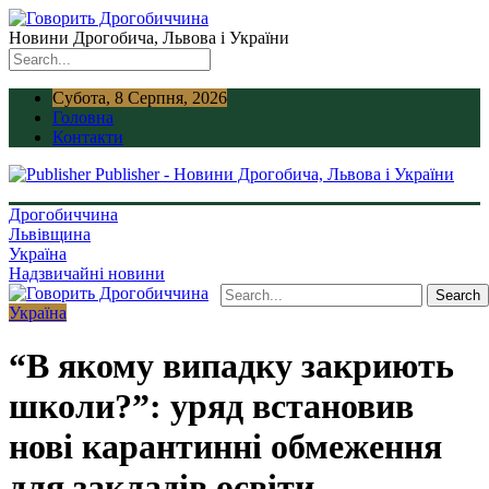
Новини Дрогобича, Львова і України
Субота, 8 Серпня, 2026
Головна
Контакти
Publisher - Новини Дрогобича, Львова і України
Дрогобиччина
Львівщина
Україна
Надзвичайні новини
Україна
“В якому випадку закриють
школи?”: уряд встановив
нові карантинні обмеження
для закладів освіти